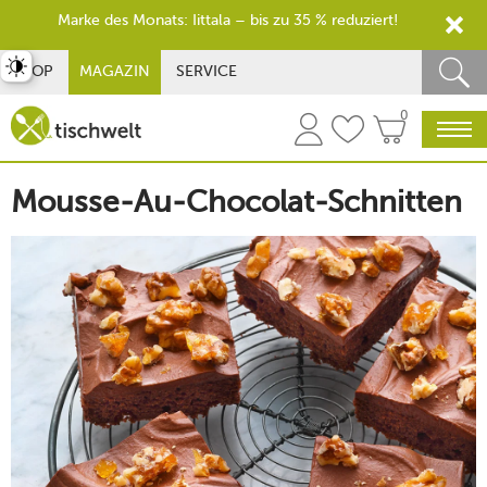
Marke des Monats: Iittala – bis zu 35 % reduziert!
st umschalten
SHOP
MAGAZIN
SERVICE
0
Mousse-Au-Chocolat-Schnitten