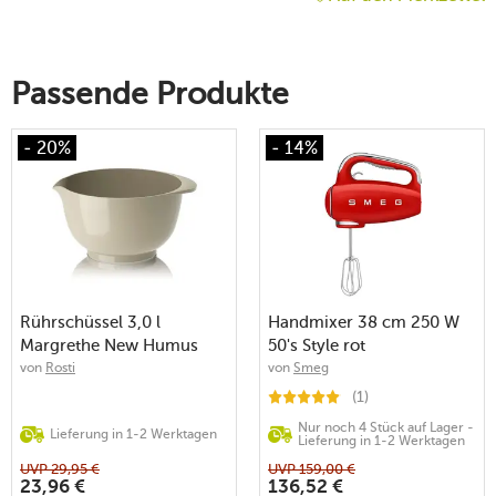
Passende Produkte
- 20%
- 14%
Rührschüssel 3,0 l
Handmixer 38 cm 250 W
Margrethe New Humus
50's Style rot
von
Rosti
von
Smeg
(1)
Nur noch 4 Stück auf Lager -
Lieferung in 1-2 Werktagen
Lieferung in 1-2 Werktagen
UVP
29,95
€
UVP
159,00
€
23,96
€
136,52
€