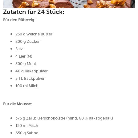
Zutaten für 24 Stück:
Für den Rührteig:
250 g weiche Butter
200 g Zucker
Salz
4 Eier (M)
300 g Mehl
40 g Kakaopulver
3 TL Backpulver
100 ml Milch
Fur die Mousse:
375 g Zartbitterschokolade (mind. 60 % Kakaogehalt)
150 ml Milch
650 g Sahne