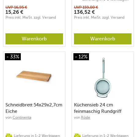
UVP
16,95
€
UVP
159,00
€
15,26
€
136,52
€
Preis inkl. MwSt. zzgl. Versand
Preis inkl. MwSt. zzgl. Versand
Warenkorb
Warenkorb
- 33%
- 12%
Schneidbrett 54x29x2,7cm
Küchensieb 24 cm
Eiche
feinmaschig Rundgriff
von
Continenta
von
Rösle
Lieferung in 1-2 Werktagen
Lieferung in 1-2 Werktagen