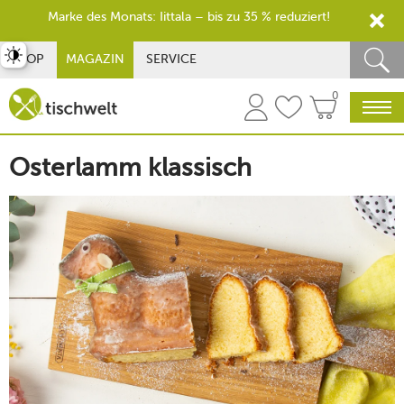
Marke des Monats: Iittala – bis zu 35 % reduziert!
st umschalten
SHOP
MAGAZIN
SERVICE
0
Osterlamm klassisch