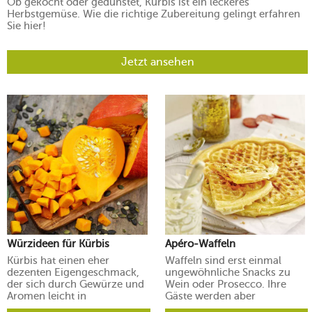
Ob gekocht oder gedünstet, Kürbis ist ein leckeres
Herbstgemüse. Wie die richtige Zubereitung gelingt erfahren
Sie hier!
Jetzt ansehen
Würzideen für Kürbis
Apéro-Waffeln
Kürbis hat einen eher
Waffeln sind erst einmal
dezenten Eigengeschmack,
ungewöhnliche Snacks zu
der sich durch Gewürze und
Wein oder Prosecco. Ihre
Aromen leicht in
Gäste werden aber
verschiedene Richtungen
begeistert sein.