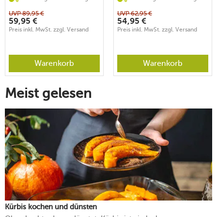
UVP
89,95
€
UVP
62,95
€
59,95
€
54,95
€
Preis inkl. MwSt. zzgl. Versand
Preis inkl. MwSt. zzgl. Versand
Warenkorb
Warenkorb
Meist gelesen
Kürbis kochen und dünsten