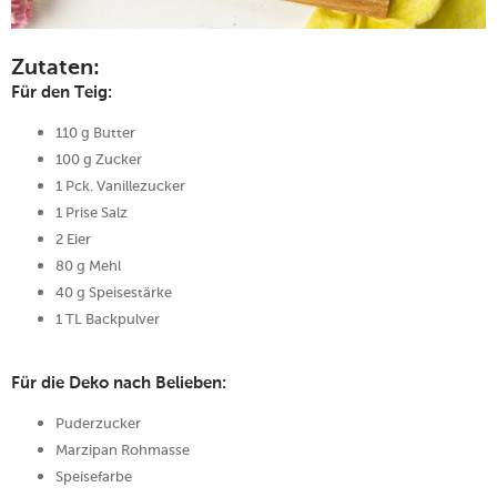
Zutaten:
Für den Teig:
110 g Butter
100 g Zucker
1 Pck. Vanillezucker
1 Prise Salz
2 Eier
80 g Mehl
40 g Speisestärke
1 TL Backpulver
Für die Deko nach Belieben:
Puderzucker
Marzipan Rohmasse
Speisefarbe