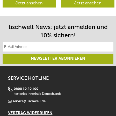
lenken lässt.
Jetzt ansehen
Jetzt ansehen
tischwelt News: jetzt anmelden und
10% sichern!
E-Mail-Adresse eintragen
NEWSLETTER ABONNIEREN
SERVICE HOTLINE
0800 10 80 100
kostenlos innerhalb Deutschlands
service@tischwelt.de
VERTRAG WIDERRUFEN