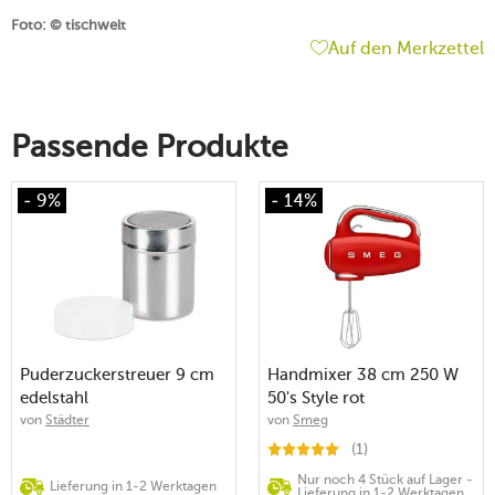
Foto: © tischwelt
Auf den Merkzettel
Passende Produkte
- 9%
- 14%
Puderzuckerstreuer 9 cm
Handmixer 38 cm 250 W
edelstahl
50's Style rot
von
Städter
von
Smeg
(1)
Nur noch 4 Stück auf Lager -
Lieferung in 1-2 Werktagen
Lieferung in 1-2 Werktagen