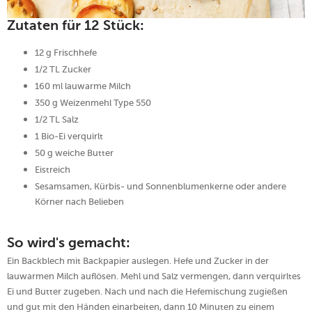
Zutaten für 12 Stück:
12 g Frischhefe
1/2 TL Zucker
160 ml lauwarme Milch
350 g Weizenmehl Type 550
1/2 TL Salz
1 Bio-Ei verquirlt
50 g weiche Butter
Eistreich
Sesamsamen, Kürbis- und Sonnenblumenkerne oder andere
Körner nach Belieben
So wird's gemacht:
Ein Backblech mit Backpapier auslegen. Hefe und Zucker in der
lauwarmen Milch auflösen. Mehl und Salz vermengen, dann verquirltes
Ei und Butter zugeben. Nach und nach die Hefemischung zugießen
und gut mit den Händen einarbeiten, dann 10 Minuten zu einem