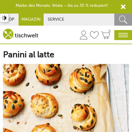
Marke des Monats: Iittala – bis zu 35 % reduziert!
st umschalten
SHOP
MAGAZIN
SERVICE
0
Panini al latte