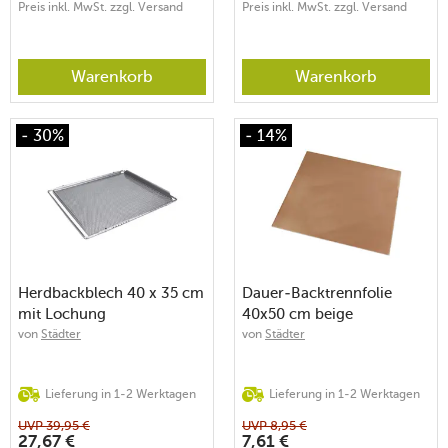
Preis inkl. MwSt. zzgl. Versand
Preis inkl. MwSt. zzgl. Versand
Warenkorb
Warenkorb
- 30%
- 14%
Herdbackblech 40 x 35 cm
Dauer-Backtrennfolie
mit Lochung
40x50 cm beige
von
Städter
von
Städter
Lieferung in 1-2 Werktagen
Lieferung in 1-2 Werktagen
UVP
39,95
€
UVP
8,95
€
27,67
€
7,61
€