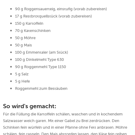
90 g Roggensauerteig, einstufig (vorab zubereiten)
17 g Restbrotquellstück (vorab zubereiten)
150 g Kartoffeln
70 g Katenschinken
50 g Möhre
50 g Mais
100 g Emmentaler (am Stück)
100 g Dinkelmehl Type 630
90 g Roggenmehl Type 1150
5 g Salz
5 g Hefe
Roggenmehl zum Bestäuben
So wird's gemacht:
Für die Füllung die Kartoffeln schälen, waschen und in kochendem
Salzwasser weich garen. Mit einer Gabel zu Brei zerdrücken. Den
Schinken fein würfeln und in einer Pfanne ohne Fett anbraten. Möhre
schälen, fein raspeln. Den Mais abtropfen lassen, den Käse fein reiben.