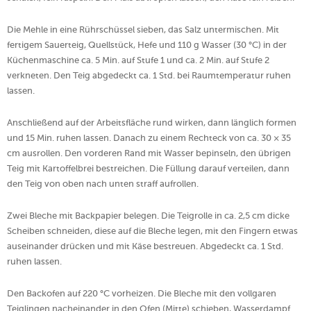
Die Mehle in eine Rührschüssel sieben, das Salz untermischen. Mit
fertigem Sauerteig, Quellstück, Hefe und 110 g Wasser (30 °C) in der
Küchenmaschine ca. 5 Min. auf Stufe 1 und ca. 2 Min. auf Stufe 2
verkneten. Den Teig abgedeckt ca. 1 Std. bei Raumtemperatur ruhen
lassen.
Anschließend auf der Arbeitsfläche rund wirken, dann länglich formen
und 15 Min. ruhen lassen. Danach zu einem Rechteck von ca. 30 × 35
cm ausrollen. Den vorderen Rand mit Wasser bepinseln, den übrigen
Teig mit Kartoffelbrei bestreichen. Die Füllung darauf verteilen, dann
den Teig von oben nach unten straff aufrollen.
Zwei Bleche mit Backpapier belegen. Die Teigrolle in ca. 2,5 cm dicke
Scheiben schneiden, diese auf die Bleche legen, mit den Fingern etwas
auseinander drücken und mit Käse bestreuen. Abgedeckt ca. 1 Std.
ruhen lassen.
Den Backofen auf 220 °C vorheizen. Die Bleche mit den vollgaren
Teiglingen nacheinander in den Ofen (Mitte) schieben, Wasserdampf