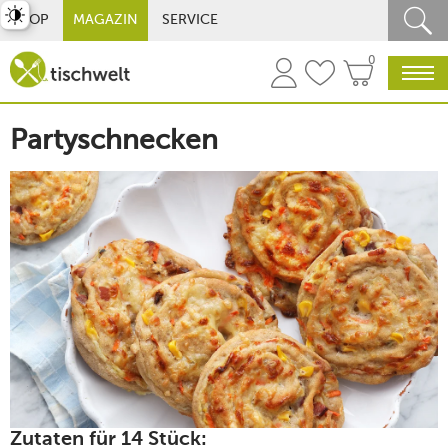
st umschalten
SHOP
MAGAZIN
SERVICE
0
Partyschnecken
Zutaten für 14 Stück: