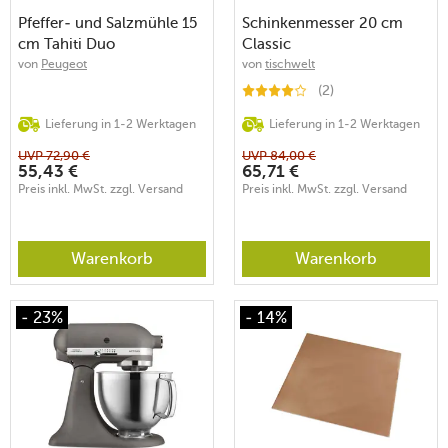
Pfeffer- und Salzmühle 15
Schinkenmesser 20 cm
cm Tahiti Duo
Classic
schwarz/weiß
von
Peugeot
von
tischwelt
(2)
Lieferung in 1-2 Werktagen
Lieferung in 1-2 Werktagen
UVP
72,90
€
UVP
84,00
€
55,43
€
65,71
€
Preis inkl. MwSt. zzgl. Versand
Preis inkl. MwSt. zzgl. Versand
Warenkorb
Warenkorb
- 23%
- 14%