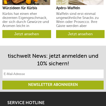
Würzideen für Kürbis
Apéro-Waffeln
Kürbis hat einen eher
Waffeln sind erst einmal
dezenten Eigengeschmack,
ungewöhnliche Snacks zu
der sich durch Gewürze und
Wein oder Prosecco. Ihre
Aromen leicht in
Gäste werden aber
verschiedene Richtungen
begeistert sein.
lenken lässt.
Jetzt ansehen
Jetzt ansehen
tischwelt News: jetzt anmelden und
10% sichern!
E-Mail-Adresse eintragen
NEWSLETTER ABONNIEREN
SERVICE HOTLINE