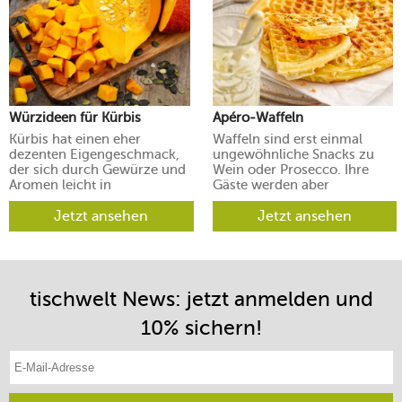
Würzideen für Kürbis
Apéro-Waffeln
Kürbis hat einen eher
Waffeln sind erst einmal
dezenten Eigengeschmack,
ungewöhnliche Snacks zu
der sich durch Gewürze und
Wein oder Prosecco. Ihre
Aromen leicht in
Gäste werden aber
verschiedene Richtungen
begeistert sein.
lenken lässt.
Jetzt ansehen
Jetzt ansehen
tischwelt News: jetzt anmelden und
10% sichern!
E-Mail-Adresse eintragen