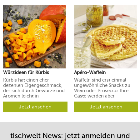
Würzideen für Kürbis
Apéro-Waffeln
Kürbis hat einen eher
Waffeln sind erst einmal
dezenten Eigengeschmack,
ungewöhnliche Snacks zu
der sich durch Gewürze und
Wein oder Prosecco. Ihre
Aromen leicht in
Gäste werden aber
verschiedene Richtungen
begeistert sein.
lenken lässt.
Jetzt ansehen
Jetzt ansehen
tischwelt News: jetzt anmelden und