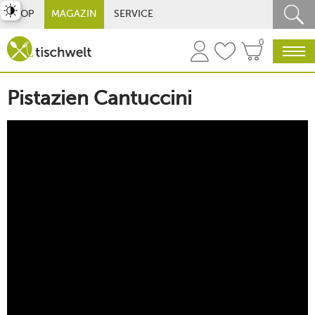
st umschalten
SHOP
MAGAZIN
SERVICE
0
Pistazien Cantuccini