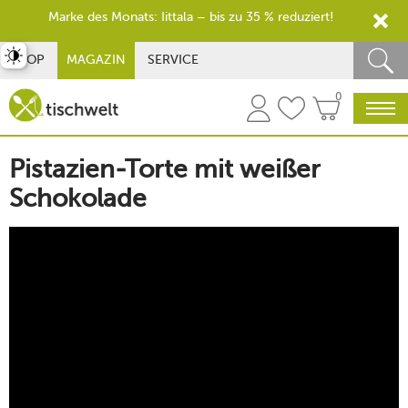
Marke des Monats: Iittala – bis zu 35 % reduziert!
st umschalten
SHOP
MAGAZIN
SERVICE
0
Pistazien-Torte mit weißer
Schokolade