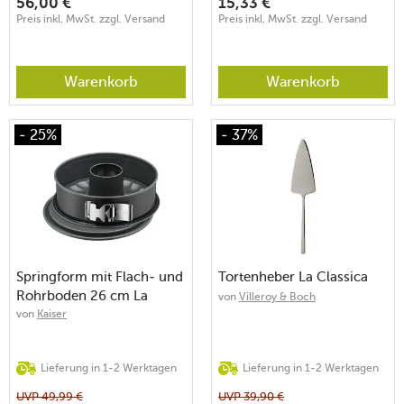
56,00
€
15,33
€
Preis inkl. MwSt. zzgl. Versand
Preis inkl. MwSt. zzgl. Versand
Warenkorb
Warenkorb
- 25%
- 37%
Springform mit Flach- und
Tortenheber La Classica
Rohrboden 26 cm La
von
Villeroy & Boch
Forme Plus SafeClick
von
Kaiser
schwarz
Lieferung in 1-2 Werktagen
Lieferung in 1-2 Werktagen
UVP
49,99
€
UVP
39,90
€