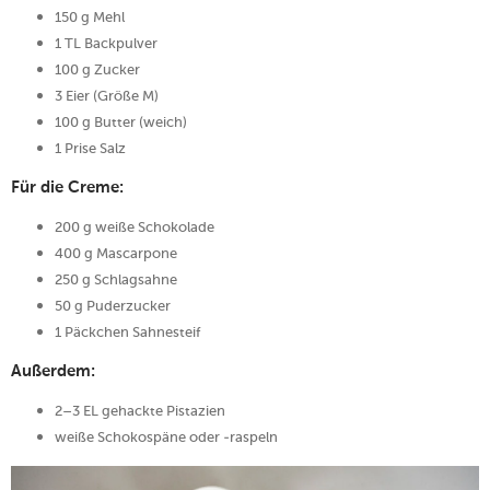
150 g Mehl
1 TL Backpulver
100 g Zucker
3 Eier (Größe M)
100 g Butter (weich)
1 Prise Salz
Für die Creme:
200 g weiße Schokolade
400 g Mascarpone
250 g Schlagsahne
50 g Puderzucker
1 Päckchen Sahnesteif
Außerdem:
2–3 EL gehackte Pistazien
weiße Schokospäne oder -raspeln