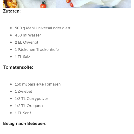
Zutaten:
500 g Mehl Universal oder glatt
450 ml Wasser
2 EL Olivenöl
1 Päckchen Trockenhefe
1 TL Salz
Tomatensoße:
150 ml passierte Tomaten
1 Zwiebel
1/2 TL Currypulver
1/2 TL Oregano
1 TL Senf
Belag nach Belieben: