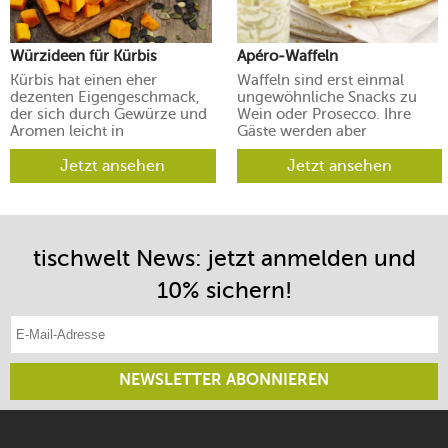
Würzideen für Kürbis
Apéro-Waffeln
Kürbis hat einen eher
Waffeln sind erst einmal
dezenten Eigengeschmack,
ungewöhnliche Snacks zu
der sich durch Gewürze und
Wein oder Prosecco. Ihre
Aromen leicht in
Gäste werden aber
verschiedene Richtungen
begeistert sein.
lenken lässt.
Jetzt ansehen
Jetzt ansehen
tischwelt News: jetzt anmelden und
10% sichern!
E-Mail-Adresse eintragen
NEWSLETTER ABONNIEREN