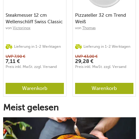
Steakmesser 12 cm
Pizzateller 32 cm Trend
Wellenschliff Swiss Classic
Weiß
Gourmet schwarz
von
Victorinox
von
Thomas
Lieferung in 1-2 Werktagen
Lieferung in 1-2 Werktagen
UVP
7,90
€
UVP
43,00
€
7,11
€
29,28
€
Preis inkl. MwSt. zzgl. Versand
Preis inkl. MwSt. zzgl. Versand
Warenkorb
Warenkorb
Meist gelesen