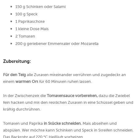
150 g Schinken oder Salami
100 g Speck
1 Paprikaschote
1 kleine Dose Mais
2 Tomaten
200 g geriebener Emmentaler oder Mozarella
Zubereitung:
Für den Teig
alle Zutaten miteinander verrühren und zugedeckt an
einem
warmen Ort
für 60 Minuten ruhen lassen.
In der Zwischenzeit die
Tomatensauce vorbereiten,
dazu die Zwiebel
fein hacken und mit den restlichen Zutaten in eine Schüssel geben und
kräftig durchrühren.
Tomaten und Paprika
in Stücke schneiden
, Mais abseihen und
abspülen. Wer möchte kann Schinken und Speck in Streifen schneiden.
Das Backrohr auf 220 °C Heißluft vorheizen.