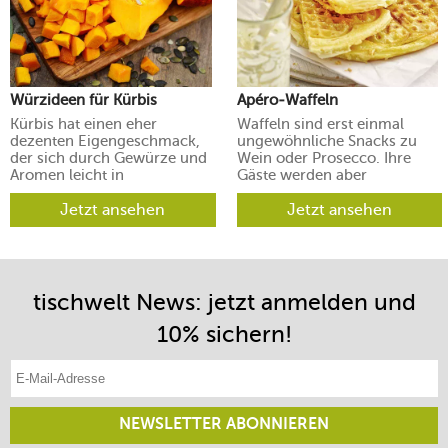
Würzideen für Kürbis
Apéro-Waffeln
Kürbis hat einen eher
Waffeln sind erst einmal
dezenten Eigengeschmack,
ungewöhnliche Snacks zu
der sich durch Gewürze und
Wein oder Prosecco. Ihre
Aromen leicht in
Gäste werden aber
verschiedene Richtungen
begeistert sein.
lenken lässt.
Jetzt ansehen
Jetzt ansehen
tischwelt News: jetzt anmelden und
10% sichern!
E-Mail-Adresse eintragen
NEWSLETTER ABONNIEREN