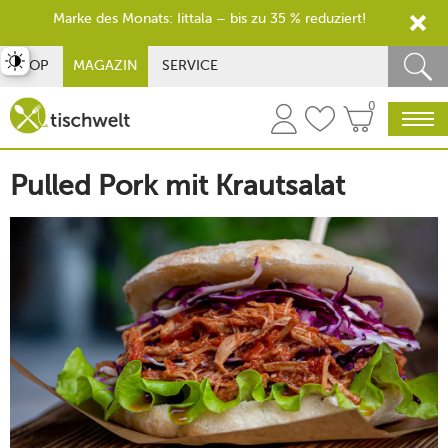
Marke des Monats: Iittala – bis zu 35 % reduziert!
st umschalten
SHOP
MAGAZIN
SERVICE
0
Pulled Pork mit Krautsalat