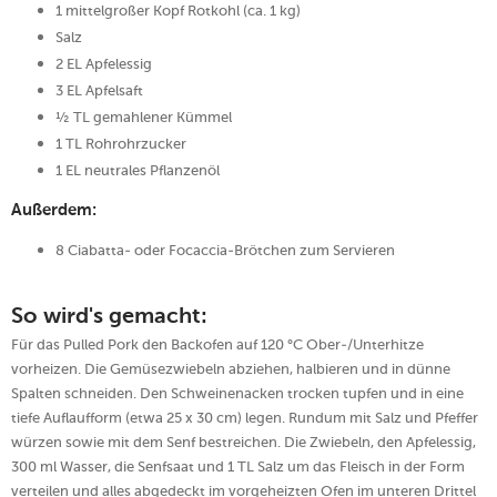
1 mittelgroßer Kopf Rotkohl (ca. 1 kg)
Salz
2 EL Apfelessig
3 EL Apfelsaft
½ TL gemahlener Kümmel
1 TL Rohrohrzucker
1 EL neutrales Pflanzenöl
Außerdem:
8 Ciabatta- oder Focaccia-Brötchen zum Servieren
So wird's gemacht:
Für das Pulled Pork den Backofen auf 120 °C Ober-/Unterhitze
vorheizen. Die Gemüsezwiebeln abziehen, halbieren und in dünne
Spalten schneiden. Den Schweinenacken trocken tupfen und in eine
tiefe Auflaufform (etwa 25 x 30 cm) legen. Rundum mit Salz und Pfeffer
würzen sowie mit dem Senf bestreichen. Die Zwiebeln, den Apfelessig,
300 ml Wasser, die Senfsaat und 1 TL Salz um das Fleisch in der Form
verteilen und alles abgedeckt im vorgeheizten Ofen im unteren Drittel