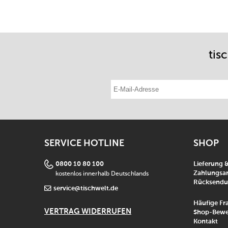
tis
E-Mail-Adresse eintragen
SERVICE HOTLINE
SHOP
0800 10 80 100
Lieferung 
kostenlos innerhalb Deutschlands
Zahlungsar
Rücksend
service@tischwelt.de
Häufige Fr
VERTRAG WIDERRUFEN
Shop-Bewe
Kontakt