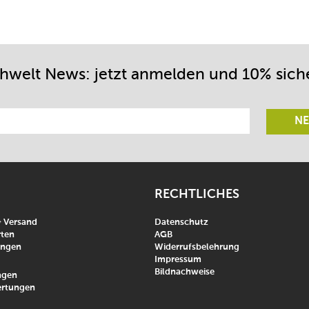
chwelt News: jetzt anmelden und 10% sich
NE
RECHTLICHES
& Versand
Datenschutz
ten
AGB
ungen
Widerrufsbelehrung
Impressum
Bildnachweise
agen
rtungen