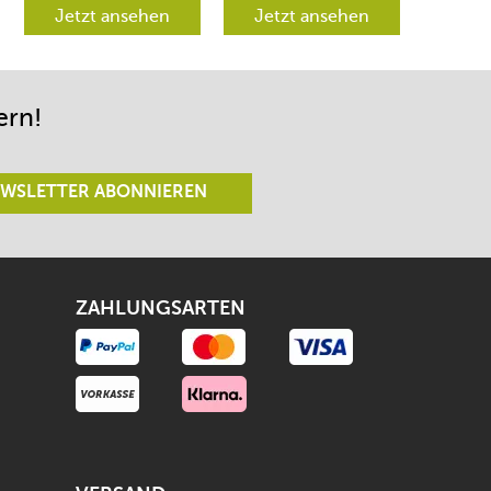
verschiedene
Jetzt ansehen
werden aber
Jetzt ansehen
Richtungen lenken
begeistert sein.
lässt.
ern!
WSLETTER ABONNIEREN
ZAHLUNGSARTEN