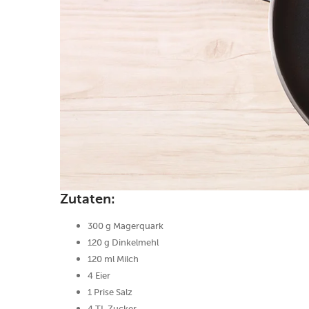
Zutaten:
300 g Magerquark
120 g Dinkelmehl
120 ml Milch
4 Eier
1 Prise Salz
4 TL Zucker