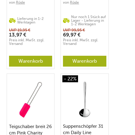
Edelstahl
ProResist
von
Rösle
von
Rösle
beschichtet
Nur noch 1 Stück auf
Lieferung in 1-2
Lager - Lieferung in
Werktagen
1-2 Werktagen
UVP
19,95
€
UVP
99,95
€
13,97
€
69,97
€
Preis inkl. MwSt. zzgl.
Preis inkl. MwSt. zzgl.
Versand
Versand
Warenkorb
Warenkorb
- 22%
Suppenschöpfer 31
Teigschaber breit 26
cm Daily Line
cm Pink Charity