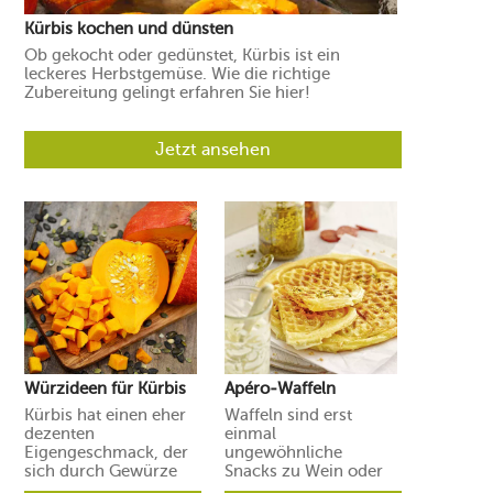
Kürbis kochen und dünsten
Ob gekocht oder gedünstet, Kürbis ist ein
leckeres Herbstgemüse. Wie die richtige
Zubereitung gelingt erfahren Sie hier!
Jetzt ansehen
Würzideen für Kürbis
Apéro-Waffeln
Kürbis hat einen eher
Waffeln sind erst
dezenten
einmal
Eigengeschmack, der
ungewöhnliche
sich durch Gewürze
Snacks zu Wein oder
und Aromen leicht in
Prosecco. Ihre Gäste