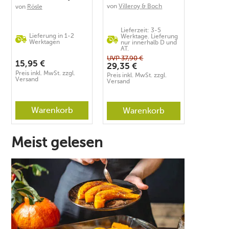
Edelstahl
von
Villeroy & Boch
Edition pink
von
Rösle
Lieferzeit: 3-5
Lieferung in 1-2
Werktage. Lieferung
Werktagen
nur innerhalb D und
AT.
UVP
37,90
€
15,95
€
29,35
€
Preis inkl. MwSt. zzgl.
Preis inkl. MwSt. zzgl.
Versand
Versand
Warenkorb
Warenkorb
Meist gelesen