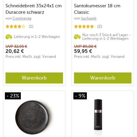
Schneidebrett 35x24x1 cm
Santokumesser 18 cm
Duracore schwarz
Classic
von
Continenta
von
tischwelt
(1)
(2)
Nur noch 3 Stück auf Lager -
Lieferung in 1-2 Werktagen
Lieferung in 1-2 Werktagen
UVP
32,95
€
UVP
89,00
€
20,62
€
59,95
€
Preis inkl. MwSt. zzgl. Versand
Preis inkl. MwSt. zzgl. Versand
Warenkorb
Warenkorb
- 23%
- 9%