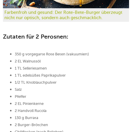
Farbenfroh und gesund: Der Rote-Bete-Burger überzeugt
nicht nur optisch, sondern auch geschmacklich.
Zutaten für 2 Perosnen:
350 g vorgegarte Rote Beten (vakuumiert)
2 EL Walnussöl
1 TL Selleriesamen
1 TL edelsüßes Paprikapulver
1/2 TL Knoblauchpulver
Salz
Pfeffer
2 EL Pinienkerne
2 Handvoll Rucola
130 g Burrata
2 Burger-Brötchen
Chiliflocken (nach Belieben)