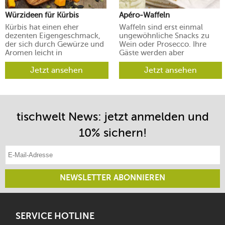
Würzideen für Kürbis
Apéro-Waffeln
Kürbis hat einen eher
Waffeln sind erst einmal
dezenten Eigengeschmack,
ungewöhnliche Snacks zu
der sich durch Gewürze und
Wein oder Prosecco. Ihre
Aromen leicht in
Gäste werden aber
verschiedene Richtungen
begeistert sein.
lenken lässt.
Jetzt ansehen
Jetzt ansehen
tischwelt News: jetzt anmelden und
10% sichern!
E-Mail-Adresse eintragen
NEWSLETTER ABONNIEREN
SERVICE HOTLINE