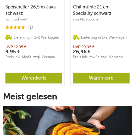
Speiseteller 26,5 m Java
Chilimühle 21 cm
schwarz
Speciality schwarz
von
tischwelt
von
Microplane
(1)
Lieferung in 1-2 Werktagen
Lieferung in 1-2 Werktagen
UVP
12,95
€
UVP
29,95
€
9,95
€
26,96
€
Preis inkl. MwSt. zzgl. Versand
Preis inkl. MwSt. zzgl. Versand
Warenkorb
Warenkorb
Meist gelesen