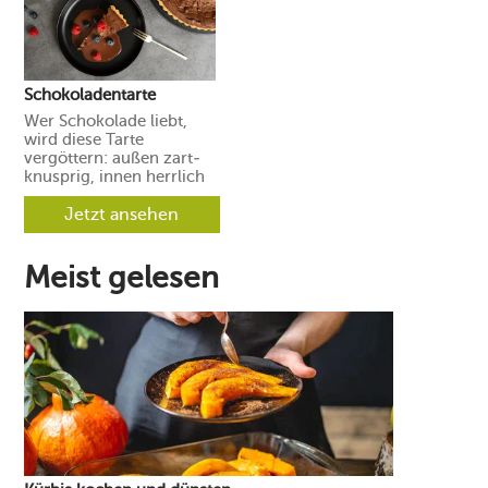
Schokoladentarte
Wer Schokolade liebt,
wird diese Tarte
vergöttern: außen zart-
knusprig, innen herrlich
saftig mit intensivem
Schokoladengeschmack.
Jetzt ansehen
Meist gelesen