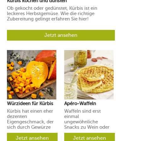
Kürbis kochen und dünsten
Ob gekocht oder gedünstet, Kürbis ist ein
leckeres Herbstgemüse. Wie die richtige
Zubereitung gelingt erfahren Sie hier!
Jetzt ansehen
Würzideen für Kürbis
Apéro-Waffeln
Kürbis hat einen eher
Waffeln sind erst
dezenten
einmal
Eigengeschmack, der
ungewöhnliche
sich durch Gewürze
Snacks zu Wein oder
und Aromen leicht in
Prosecco. Ihre Gäste
verschiedene
Jetzt ansehen
werden aber
Jetzt ansehen