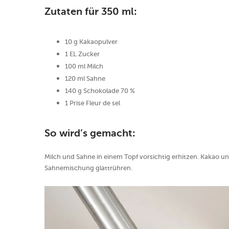
Zutaten für 350 ml:
10 g Kakaopulver
1 EL Zucker
100 ml Milch
120 ml Sahne
140 g Schokolade 70 %
1 Prise Fleur de sel
So wird’s gemacht:
Milch und Sahne in einem Topf vorsichtig erhitzen. Kakao u
Sahnemischung glattrühren.