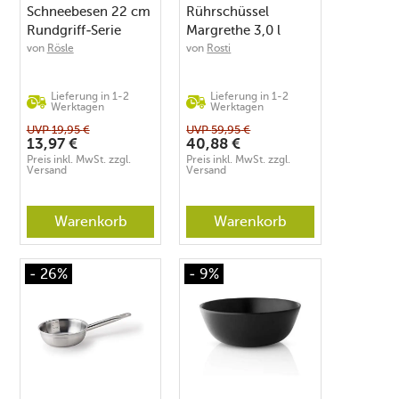
Schneebesen 22 cm
Rührschüssel
Rundgriff-Serie
Margrethe 3,0 l
Edelstahl
Edelstahl
von
Rösle
von
Rosti
Lieferung in 1-2
Lieferung in 1-2
Werktagen
Werktagen
UVP
19,95
€
UVP
59,95
€
13,97
€
40,88
€
Preis inkl. MwSt. zzgl.
Preis inkl. MwSt. zzgl.
Versand
Versand
Warenkorb
Warenkorb
- 26%
- 9%