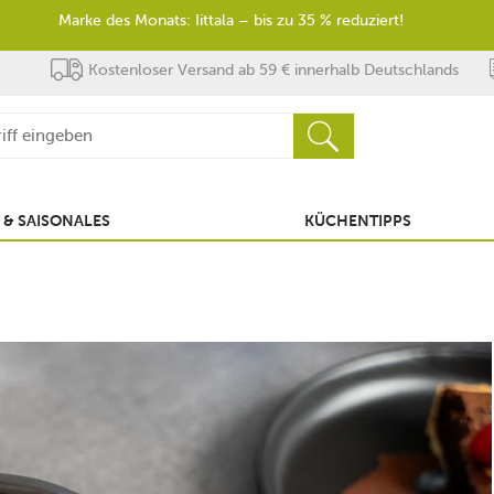
Marke des Monats: Iittala – bis zu 35 % reduziert!
Kostenloser Versand ab 59 € innerhalb Deutschlands
 & SAISONALES
KÜCHENTIPPS