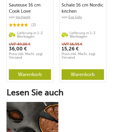
Sauteuse 16 cm
Schale 16 cm Nordic
Cook Love
kitchen
von
tischwelt
von
Eva Solo
(3)
Lieferung in 1-2
Lieferung in 1-2
Werktagen
Werktagen
UVP
49,00
€
UVP
16,95
€
36,00
€
15,26
€
Preis inkl. MwSt. zzgl.
Preis inkl. MwSt. zzgl.
Versand
Versand
Warenkorb
Warenkorb
Lesen Sie auch