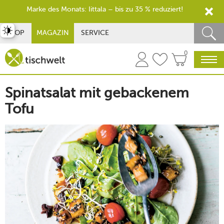
Marke des Monats: Iittala – bis zu 35 % reduziert!
st umschalten
SHOP
MAGAZIN
SERVICE
0
Spinatsalat mit gebackenem
Tofu