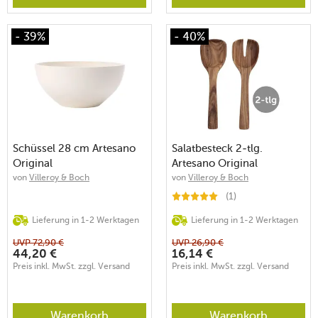
- 39%
- 40%
Schüssel 28 cm Artesano
Salatbesteck 2-tlg.
Original
Artesano Original
von
Villeroy & Boch
von
Villeroy & Boch
(1)
Lieferung in 1-2 Werktagen
Lieferung in 1-2 Werktagen
UVP
72,90
€
UVP
26,90
€
44,20
€
16,14
€
Preis inkl. MwSt. zzgl. Versand
Preis inkl. MwSt. zzgl. Versand
Warenkorb
Warenkorb