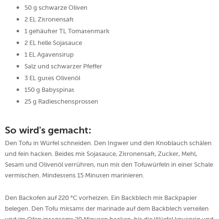
50 g schwarze Oliven
2 EL Zitronensaft
1 gehäufter TL Tomatenmark
2 EL helle Sojasauce
1 EL Agavensirup
Salz und schwarzer Pfeffer
3 EL gutes Olivenöl
150 g Babyspinat
25 g Radieschensprossen
So wird's gemacht:
Den Tofu in Würfel schneiden. Den Ingwer und den Knoblauch schälen
und fein hacken. Beides mit Sojasauce, Zitronensaft, Zucker, Mehl,
Sesam und Olivenöl verrühren, nun mit den Tofuwürfeln in einer Schale
vermischen. Mindestens 15 Minuten marinieren.
Den Backofen auf 220 °C vorheizen. Ein Backblech mit Backpapier
belegen. Den Tofu mitsamt der marinade auf dem Backblech verteilen