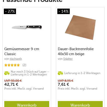
- 27%
- 14%
Gemüsemesser 9 cm
Dauer-Backtrennfolie
Classic
40x50 cm beige
von
tischwelt
von
Städter
(2)
Nur noch 3 Stück auf Lager -
Lieferung in 1-2 Werktagen
Lieferung in 1-2 Werktagen
UVP
59,00
€
UVP
8,95
€
42,71
€
7,61
€
Preis inkl. MwSt. zzgl. Versand
Preis inkl. MwSt. zzgl. Versand
Warenkorb
Warenkorb