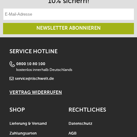
10% sichern!
E-Mail-Adresse eintragen
NEWSLETTER ABONNIEREN
SERVICE HOTLINE
0800 10 80 100
kostenlos innerhalb Deutschlands
service@tischwelt.de
VERTRAG WIDERRUFEN
SHOP
RECHTLICHES
Lieferung & Versand
Datenschutz
Zahlungsarten
AGB