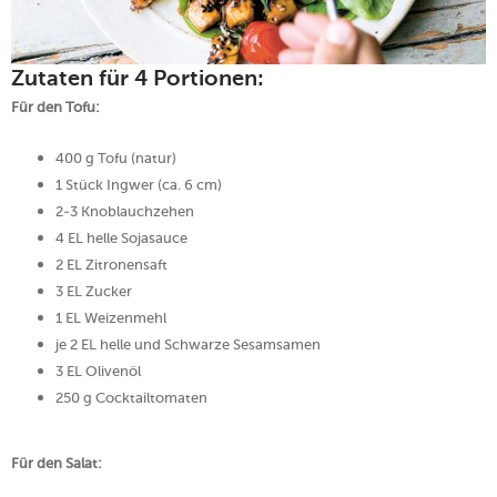
Zutaten für 4 Portionen:
Für den Tofu:
400 g Tofu (natur)
1 Stück Ingwer (ca. 6 cm)
2-3 Knoblauchzehen
4 EL helle Sojasauce
2 EL Zitronensaft
3 EL Zucker
1 EL Weizenmehl
je 2 EL helle und Schwarze Sesamsamen
3 EL Olivenöl
250 g Cocktailtomaten
Für den Salat: