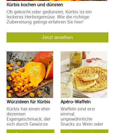
Kürbis kochen und dünsten
Ob gekocht oder gedünstet, Kürbis ist ein
leckeres Herbstgemüse. Wie die richtige
Zubereitung gelingt erfahren Sie hier!
Jetzt ansehen
Würzideen für Kürbis
Apéro-Waffeln
Kürbis hat einen eher
Waffeln sind erst
dezenten
einmal
Eigengeschmack, der
ungewöhnliche
sich durch Gewürze
Snacks zu Wein oder
und Aromen leicht in
Prosecco. Ihre Gäste