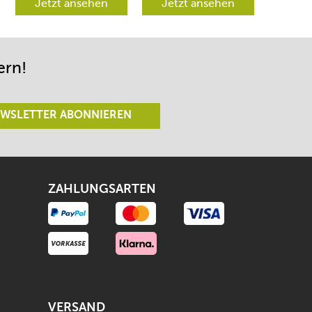
verschiedene
Jetzt ansehen
werden aber
Jetzt ansehen
Richtungen lenken
begeistert sein.
lässt.
ern!
WSLETTER ABONNIEREN
ZAHLUNGSARTEN
VERSAND