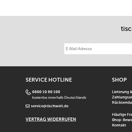
tis
E-Mail-Adresse eintragen
SERVICE HOTLINE
SHOP
0800 10 80 100
Lieferung 
kostenlos innerhalb Deutschlands
Zahlungsar
Rücksend
service@tischwelt.de
Häufige Fr
VERTRAG WIDERRUFEN
Shop-Bewe
Kontakt