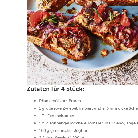
Zutaten für 4 Stück:
Pflanzenöl zum Braten
1 große rote Zwiebel, halbiert und in 5 mm dicke Sch
1 TL Fenchelsamen
175 g sonnengetrocknete Tomaten in Olivenöl, abget
100 g griechischer Joghurt
2 Sirloin-Steaks (à 200 g)