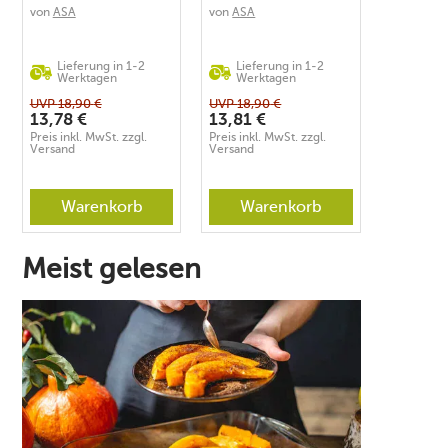
von
ASA
von
ASA
Lieferung in 1-2
Lieferung in 1-2
Werktagen
Werktagen
UVP
18,90
€
UVP
18,90
€
13,78
€
13,81
€
Preis inkl. MwSt. zzgl.
Preis inkl. MwSt. zzgl.
Versand
Versand
Warenkorb
Warenkorb
Meist gelesen