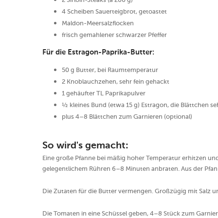
4 Scheiben Sauerteigbrot, getoastet
Maldon-Meersalzflocken
frisch gemahlener schwarzer Pfeffer
Für die Estragon-Paprika-Butter:
50 g Butter, bei Raumtemperatur
2 Knoblauchzehen, sehr fein gehackt
1 gehäufter TL Paprikapulver
½ kleines Bund (etwa 15 g) Estragon, die Blättchen se
plus 4–8 Blättchen zum Garnieren (optional)
So wird's gemacht:
Eine große Pfanne bei mäßig hoher Temperatur erhitzen u
gelegentlichem Rühren 6–8 Minuten anbraten. Aus der Pfann
Die Zutaten für die Butter vermengen. Großzügig mit Salz u
Die Tomaten in eine Schüssel geben, 4–8 Stück zum Garniere