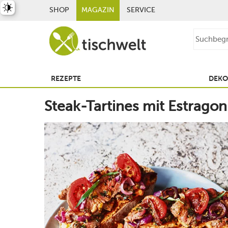
st umschalten
SHOP
MAGAZIN
SERVICE
REZEPTE
DEKO
Steak-Tartines mit Estrago