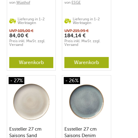
von
Wüsthof
von
ESGE
Lieferung in 1-2
Lieferung in 1-2
Werktagen
Werktagen
UVP
105,00
€
UVP
219,99
€
84,00
€
184,14
€
Preis inkl. MwSt. zzgl.
Preis inkl. MwSt. zzgl.
Versand
Versand
Warenkorb
Warenkorb
- 27%
- 26%
Essteller 27 cm
Essteller 27 cm
Saisons Sand
Saisons Denim