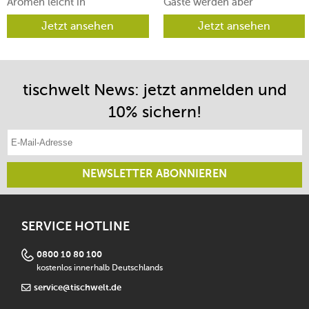
Aromen leicht in
Gäste werden aber
verschiedene Richtungen
begeistert sein.
lenken lässt.
Jetzt ansehen
Jetzt ansehen
tischwelt News: jetzt anmelden und
10% sichern!
E-Mail-Adresse eintragen
NEWSLETTER ABONNIEREN
SERVICE HOTLINE
0800 10 80 100
kostenlos innerhalb Deutschlands
service@tischwelt.de