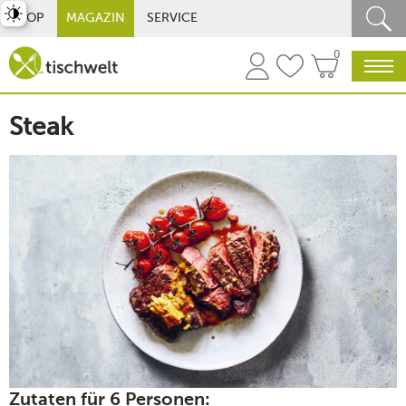
st umschalten
SHOP
MAGAZIN
SERVICE
0
Steak
Zutaten für 6 Personen: