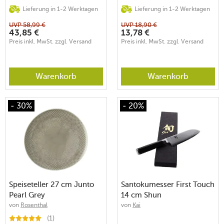
Lieferung in 1-2 Werktagen
Lieferung in 1-2 Werktagen
UVP
58,99
€
UVP
18,90
€
43,85
€
13,78
€
Preis inkl. MwSt. zzgl. Versand
Preis inkl. MwSt. zzgl. Versand
Warenkorb
Warenkorb
- 30%
- 20%
Speiseteller 27 cm Junto
Santokumesser First Touch
Pearl Grey
14 cm Shun
von
Rosenthal
von
Kai
(1)