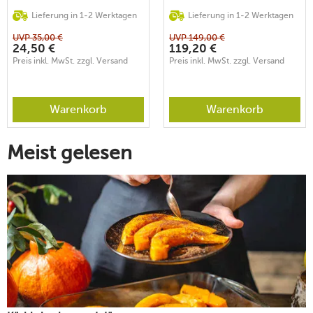
Lieferung in 1-2 Werktagen
Lieferung in 1-2 Werktagen
UVP
35,00
€
UVP
149,00
€
24,50
€
119,20
€
Preis inkl. MwSt. zzgl. Versand
Preis inkl. MwSt. zzgl. Versand
Warenkorb
Warenkorb
Meist gelesen