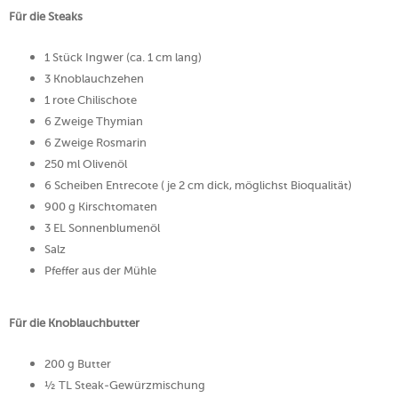
Für die Steaks
1 Stück Ingwer (ca. 1 cm lang)
3 Knoblauchzehen
1 rote Chilischote
6 Zweige Thymian
6 Zweige Rosmarin
250 ml Olivenöl
6 Scheiben Entrecote ( je 2 cm dick, möglichst Bioqualität)
900 g Kirschtomaten
3 EL Sonnenblumenöl
Salz
Pfeffer aus der Mühle
Für die Knoblauchbutter
200 g Butter
½ TL Steak-Gewürzmischung