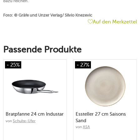
dazu reichen.
Foto: © Gräfe und Unzer Verlag/ Silvio Knezevic
Auf den Merkzettel
Passende Produkte
- 25%
- 27%
Bratpfanne 24 cm Industar
Essteller 27 cm Saisons
Sand
von
Schulte-Ufer
von
ASA