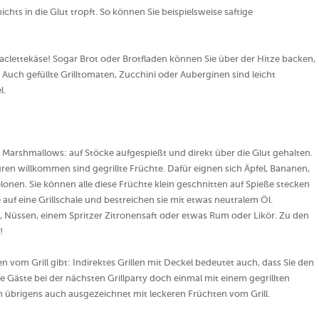
ichts in die Glut tropft. So können Sie beispielsweise saftige
aclettekäse! Sogar Brot oder Brotfladen können Sie über der Hitze backen,
 Auch gefüllte Grilltomaten, Zucchini oder Auberginen sind leicht
l.
 Marshmallows: auf Stöcke aufgespießt und direkt über die Glut gehalten.
n willkommen sind gegrillte Früchte. Dafür eignen sich Äpfel, Bananen,
nen. Sie können alle diese Früchte klein geschnitten auf Spieße stecken
auf eine Grillschale und bestreichen sie mit etwas neutralem Öl.
, Nüssen, einem Spritzer Zitronensaft oder etwas Rum oder Likör. Zu den
!
en vom Grill gibt: Indirektes Grillen mit Deckel bedeutet auch, dass Sie den
e Gäste bei der nächsten Grillparty doch einmal mit einem gegrillten
ch übrigens auch ausgezeichnet mit leckeren Früchten vom Grill.