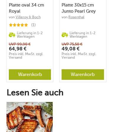
Platte oval 34 cm
Platte 30x15 cm
Royal
Junto Pearl Grey
von
Villeroy & Boch
von
Rosenthal
(1)
Lieferung in 1-2
Lieferung in 1-2
Werktagen
Werktagen
UVP
99,90
€
UVP
75,50
€
64,98
€
49,08
€
Preis inkl. MwSt. zzgl.
Preis inkl. MwSt. zzgl.
Versand
Versand
Warenkorb
Warenkorb
Lesen Sie auch