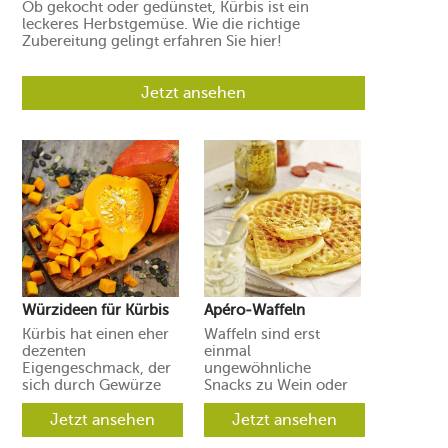
Ob gekocht oder gedünstet, Kürbis ist ein
leckeres Herbstgemüse. Wie die richtige
Zubereitung gelingt erfahren Sie hier!
Jetzt ansehen
Würzideen für Kürbis
Apéro-Waffeln
Kürbis hat einen eher
Waffeln sind erst
dezenten
einmal
Eigengeschmack, der
ungewöhnliche
sich durch Gewürze
Snacks zu Wein oder
und Aromen leicht in
Prosecco. Ihre Gäste
verschiedene
Jetzt ansehen
werden aber
Jetzt ansehen
Richtungen lenken
begeistert sein.