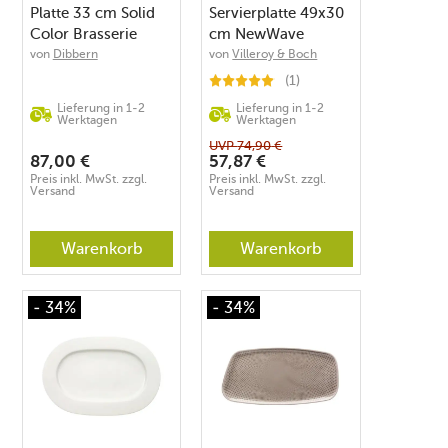
Platte 33 cm Solid
Servierplatte 49x30
Color Brasserie
cm NewWave
Marine
von
Dibbern
von
Villeroy & Boch
(1)
Lieferung in 1-2
Lieferung in 1-2
Werktagen
Werktagen
UVP
74,90
€
87,00
€
57,87
€
Preis inkl. MwSt. zzgl.
Preis inkl. MwSt. zzgl.
Versand
Versand
Warenkorb
Warenkorb
- 34%
- 34%