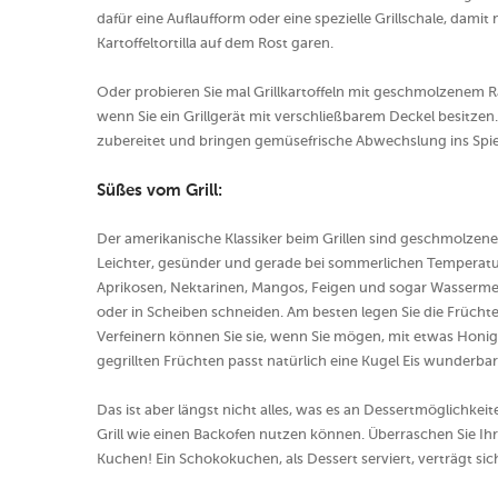
dafür eine Auflaufform oder eine spezielle Grillschale, damit n
Kartoffeltortilla auf dem Rost garen.
Oder probieren Sie mal Grillkartoffeln mit geschmolzenem R
wenn Sie ein Grillgerät mit verschließbarem Deckel besitzen.
zubereitet und bringen gemüsefrische Abwechslung ins Spie
Süßes vom Grill:
Der amerikanische Klassiker beim Grillen sind geschmolzene
Leichter, gesünder und gerade bei sommerlichen Temperature
Aprikosen, Nektarinen, Mangos, Feigen und sogar Wassermelo
oder in Scheiben schneiden. Am besten legen Sie die Früchte 
Verfeinern können Sie sie, wenn Sie mögen, mit etwas Honig
gegrillten Früchten passt natürlich eine Kugel Eis wunderbar
Das ist aber längst nicht alles, was es an Dessertmöglichkeit
Grill wie einen Backofen nutzen können. Überraschen Sie Ihr
Kuchen! Ein Schokokuchen, als Dessert serviert, verträgt si