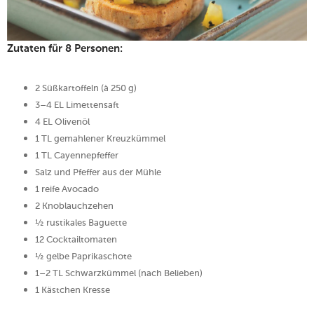
Zutaten für 8 Personen:
2 Süßkartoffeln (à 250 g)
3–4 EL Limettensaft
4 EL Olivenöl
1 TL gemahlener Kreuzkümmel
1 TL Cayennepfeffer
Salz und Pfeffer aus der Mühle
1 reife Avocado
2 Knoblauchzehen
½ rustikales Baguette
12 Cocktailtomaten
½ gelbe Paprikaschote
1–2 TL Schwarzkümmel (nach Belieben)
1 Kästchen Kresse