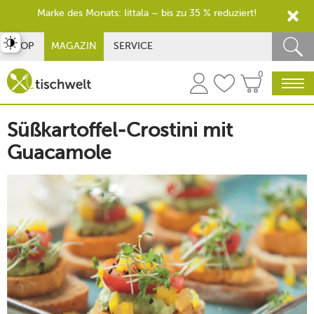
Marke des Monats: Iittala – bis zu 35 % reduziert!
st umschalten
SHOP
MAGAZIN
SERVICE
0
Süßkartoffel-Crostini mit
Guacamole