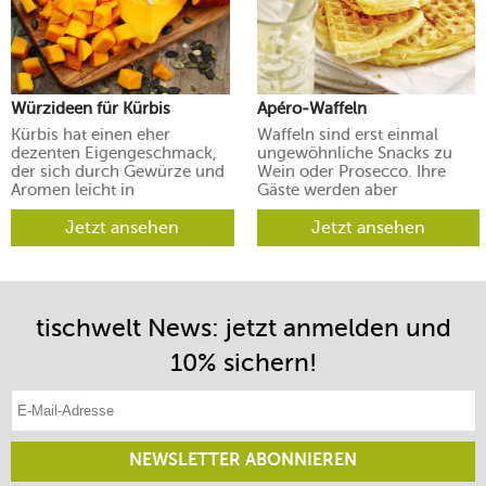
Würzideen für Kürbis
Apéro-Waffeln
Kürbis hat einen eher
Waffeln sind erst einmal
dezenten Eigengeschmack,
ungewöhnliche Snacks zu
der sich durch Gewürze und
Wein oder Prosecco. Ihre
Aromen leicht in
Gäste werden aber
verschiedene Richtungen
begeistert sein.
lenken lässt.
Jetzt ansehen
Jetzt ansehen
tischwelt News: jetzt anmelden und
10% sichern!
E-Mail-Adresse eintragen
NEWSLETTER ABONNIEREN