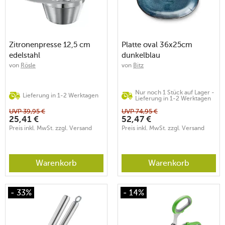
Zitronenpresse 12,5 cm
Platte oval 36x25cm
edelstahl
dunkelblau
von
Rösle
von
Bitz
Nur noch 1 Stück auf Lager -
Lieferung in 1-2 Werktagen
Lieferung in 1-2 Werktagen
UVP
39,95
€
UVP
74,95
€
25,41
€
52,47
€
Preis inkl. MwSt. zzgl. Versand
Preis inkl. MwSt. zzgl. Versand
Warenkorb
Warenkorb
- 33%
- 14%