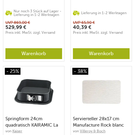
Nur noch 3 Stück auf Lager -
Lieferung in 1-2 Werktagen
Lieferung in 1-2 Werktagen
UVP
869,00
€
UVP
65,90
€
529,99
€
40,39
€
Preis inkl. MwSt. zzgl. Versand
Preis inkl. MwSt. zzgl. Versand
Warenkorb
Warenkorb
- 25%
- 38%
Springform 24cm
Servierteller 28x17 cm
quadratisch KAIRAMIC La
Manufacture Rock blanc
Forme Plus SafeClick
von
Kaiser
von
Villeroy & Boch