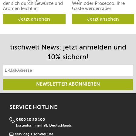
der sich durch Gewürze und
Wein oder Prosecco. Ihre
Aromen leicht in
Gäste werden aber
verschiedene Richtungen
begeistert sein.
lenken lässt.
Jetzt ansehen
Jetzt ansehen
tischwelt News: jetzt anmelden und
10% sichern!
E-Mail-Adresse eintragen
NEWSLETTER ABONNIEREN
SERVICE HOTLINE
0800 10 80 100
kostenlos innerhalb Deutschlands
service@tischwelt.de