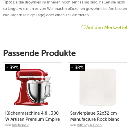
Tipp:
Da die Brownies im Inneren noch sehr saftig sind, halten sie nicht
so lange, wie man es von Weihnachtsplätzchen gewohnt ist. Am besten
kühl lagern (einige Tage) oder einen Teil einfrieren.
Auf den Merkzettel
Passende Produkte
- 39%
- 38%
Küchenmaschine 4,8 l 300
Servierplatte 32x32 cm
W Artisan Premium Empire
Manufacture Rock blanc
Rot
von
KitchenAid
von
Villeroy & Boch