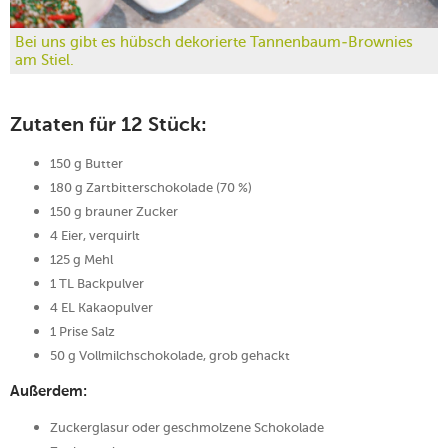
Bei uns gibt es hübsch dekorierte Tannenbaum-Brownies
am Stiel.
Zutaten für 12 Stück:
150 g Butter
180 g Zartbitterschokolade (70 %)
150 g brauner Zucker
4 Eier, verquirlt
125 g Mehl
1 TL Backpulver
4 EL Kakaopulver
1 Prise Salz
50 g Vollmilchschokolade, grob gehackt
Außerdem:
Zuckerglasur oder geschmolzene Schokolade