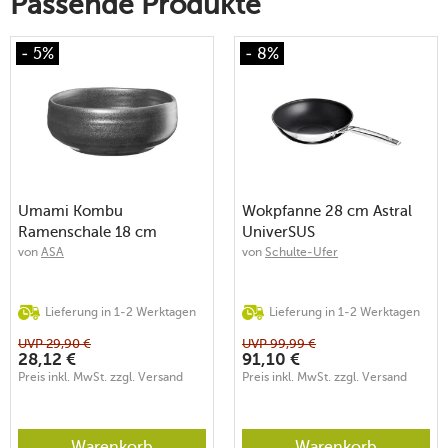
Passende Produkte
- 5%
- 8%
Umami Kombu
Wokpfanne 28 cm Astral
Ramenschale 18 cm
UniverSUS
von
ASA
von
Schulte-Ufer
Lieferung in 1-2 Werktagen
Lieferung in 1-2 Werktagen
UVP
29,90
€
UVP
99,99
€
28,12
€
91,10
€
Preis inkl. MwSt. zzgl. Versand
Preis inkl. MwSt. zzgl. Versand
Warenkorb
Warenkorb