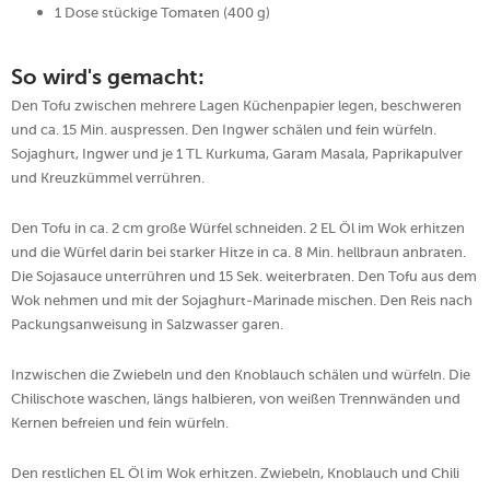
1 Dose stückige Tomaten (400 g)
So wird's gemacht:
Den Tofu zwischen mehrere Lagen Küchenpapier legen, beschweren
und ca. 15 Min. auspressen. Den Ingwer schälen und fein würfeln.
Sojaghurt, Ingwer und je 1 TL Kurkuma, Garam Masala, Paprikapulver
und Kreuzkümmel verrühren.
Den Tofu in ca. 2 cm große Würfel schneiden. 2 EL Öl im Wok erhitzen
und die Würfel darin bei starker Hitze in ca. 8 Min. hellbraun anbraten.
Die Sojasauce unterrühren und 15 Sek. weiterbraten. Den Tofu aus dem
Wok nehmen und mit der Sojaghurt-Marinade mischen. Den Reis nach
Packungsanweisung in Salzwasser garen.
Inzwischen die Zwiebeln und den Knoblauch schälen und würfeln. Die
Chilischote waschen, längs halbieren, von weißen Trennwänden und
Kernen befreien und fein würfeln.
Den restlichen EL Öl im Wok erhitzen. Zwiebeln, Knoblauch und Chili