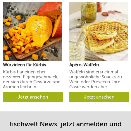
Würzideen für Kürbis
Apéro-Waffeln
Kürbis hat einen eher
Waffeln sind erst einmal
dezenten Eigengeschmack,
ungewöhnliche Snacks zu
der sich durch Gewürze und
Wein oder Prosecco. Ihre
Aromen leicht in
Gäste werden aber
verschiedene Richtungen
begeistert sein.
lenken lässt.
Jetzt ansehen
Jetzt ansehen
tischwelt News: jetzt anmelden und