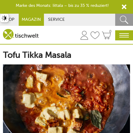
Marke des Monats: Iittala – bis zu 35 % reduziert!
st umschalten
SHOP
MAGAZIN
SERVICE
0
Tofu Tikka Masala