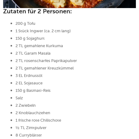
Zutaten für 2 Personen:
200 g Tofu
1 Stück Ingwer (ca. 2 cm lang)
150 g Sojaghurt
2 TL gemahlene Kurkuma
2 TL Garam Masala
2 TL rosenscharfes Paprikapulver
2 TL gemahlener Kreuzkümmel
3 EL Erdnussöl
2 EL Sojasauce
150 g Basmati-Reis
Salz
2 Zwiebeln
2 Knoblauchzehen
1 frische rote Chilischote
½ TL Zimtpulver
8 Curryblätter