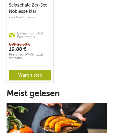
Sektschale 2er-Set
Noblesse klar
von
Nachtmann
Lieferung in 1-2
Werktagen
UVP
26,50
€
19,88
€
Preis inkl. MwSt. zzgl.
Versand
Warenkorb
Meist gelesen