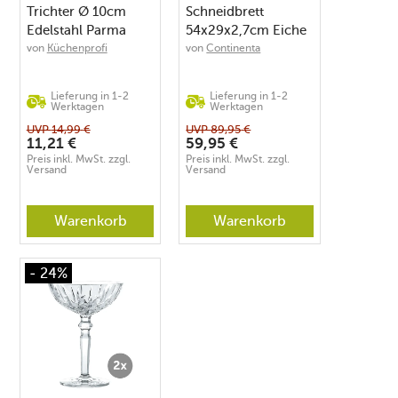
Trichter Ø 10cm
Schneidbrett
Edelstahl Parma
54x29x2,7cm Eiche
von
Küchenprofi
von
Continenta
Lieferung in 1-2
Lieferung in 1-2
Werktagen
Werktagen
UVP
14,99
€
UVP
89,95
€
11,21
€
59,95
€
Preis inkl. MwSt. zzgl.
Preis inkl. MwSt. zzgl.
Versand
Versand
Warenkorb
Warenkorb
- 24%