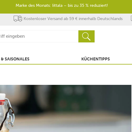
Marke des Monats: Iittala – bis zu 35 % reduziert!
Kostenloser Versand ab 59 € innerhalb Deutschlands
 & SAISONALES
KÜCHENTIPPS