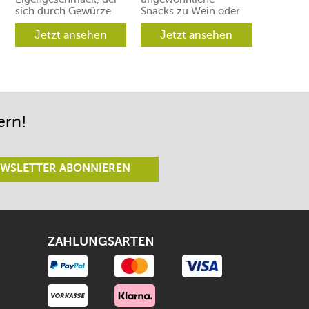
sich durch Gewürze
Snacks zu Wein oder
und Aromen leicht in
Prosecco. Ihre Gäste
verschiedene
Jetzt ansehen
werden aber
Jetzt ansehen
Richtungen lenken
begeistert sein.
lässt.
ern!
WSLETTER ABONNIEREN
ZAHLUNGSARTEN