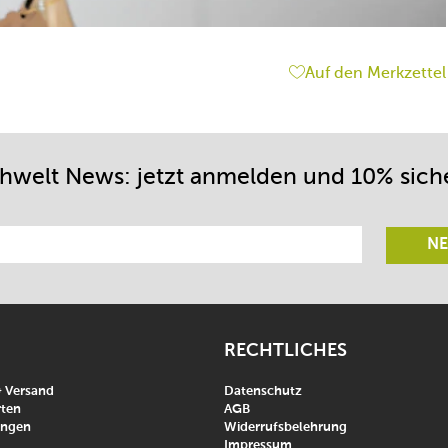
Auf den Merkzettel
chwelt News: jetzt anmelden und 10% sich
NE
RECHTLICHES
& Versand
Datenschutz
ten
AGB
ungen
Widerrufsbelehrung
Impressum