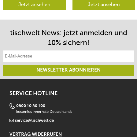
lenken lässt.
Jetzt ansehen
Jetzt ansehen
tischwelt News: jetzt anmelden und
10% sichern!
E-Mail-Adresse eintragen
NEWSLETTER ABONNIEREN
SERVICE HOTLINE
0800 10 80 100
kostenlos innerhalb Deutschlands
service@tischwelt.de
VERTRAG WIDERRUFEN