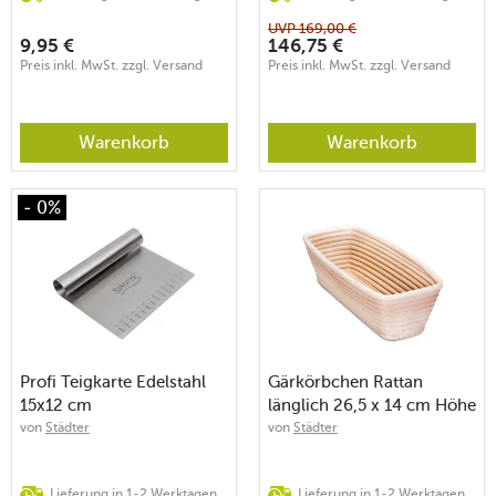
UVP
169,00
€
9,95
€
146,75
€
Preis inkl. MwSt. zzgl. Versand
Preis inkl. MwSt. zzgl. Versand
Warenkorb
Warenkorb
- 0%
Profi Teigkarte Edelstahl
Gärkörbchen Rattan
15x12 cm
länglich 26,5 x 14 cm Höhe
8 cm Füllmenge 1000g
von
Städter
von
Städter
Lieferung in 1-2 Werktagen
Lieferung in 1-2 Werktagen