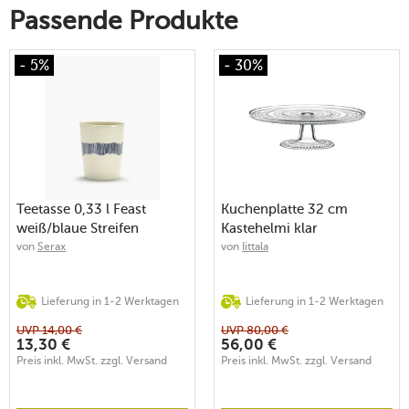
Passende Produkte
- 5%
- 30%
Teetasse 0,33 l Feast
Kuchenplatte 32 cm
weiß/blaue Streifen
Kastehelmi klar
von
Serax
von
Iittala
Lieferung in 1-2 Werktagen
Lieferung in 1-2 Werktagen
UVP
14,00
€
UVP
80,00
€
13,30
€
56,00
€
Preis inkl. MwSt. zzgl. Versand
Preis inkl. MwSt. zzgl. Versand