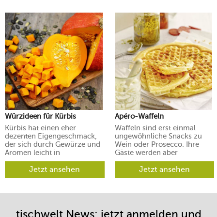
Würzideen für Kürbis
Apéro-Waffeln
Kürbis hat einen eher
Waffeln sind erst einmal
dezenten Eigengeschmack,
ungewöhnliche Snacks zu
der sich durch Gewürze und
Wein oder Prosecco. Ihre
Aromen leicht in
Gäste werden aber
verschiedene Richtungen
begeistert sein.
lenken lässt.
Jetzt ansehen
Jetzt ansehen
tischwelt News: jetzt anmelden und