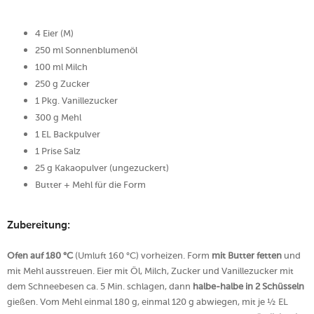
4 Eier (M)
250 ml Sonnenblumenöl
100 ml Milch
250 g Zucker
1 Pkg. Vanillezucker
300 g Mehl
1 EL Backpulver
1 Prise Salz
25 g Kakaopulver (ungezuckert)
Butter + Mehl für die Form
Zubereitung:
Ofen auf 180 °C
(Umluft 160 °C) vorheizen. Form
mit Butter fetten
und
mit Mehl ausstreuen.
Eier mit Öl, Milch, Zucker und Vanillezucker mit
dem Schneebesen ca. 5 Min. schlagen, dann
halbe-halbe in 2 Schüsseln
gießen. Vom Mehl einmal 180 g, einmal 120 g abwiegen, mit je ½ EL