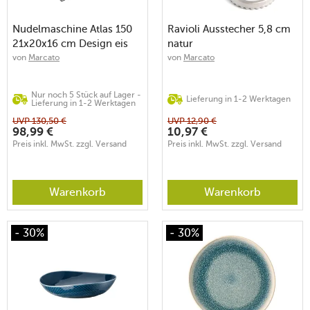
Nudelmaschine Atlas 150
Ravioli Ausstecher 5,8 cm
21x20x16 cm Design eis
natur
von
Marcato
von
Marcato
Nur noch 5 Stück auf Lager -
Lieferung in 1-2 Werktagen
Lieferung in 1-2 Werktagen
UVP
130,50
€
UVP
12,90
€
98,99
€
10,97
€
Preis inkl. MwSt. zzgl. Versand
Preis inkl. MwSt. zzgl. Versand
Warenkorb
Warenkorb
- 30%
- 30%