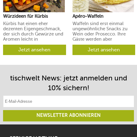
Würzideen für Kürbis
Apéro-Waffeln
Kürbis hat einen eher
Waffeln sind erst einmal
dezenten Eigengeschmack,
ungewöhnliche Snacks zu
der sich durch Gewürze und
Wein oder Prosecco. Ihre
Aromen leicht in
Gäste werden aber
verschiedene Richtungen
begeistert sein.
lenken lässt.
Jetzt ansehen
Jetzt ansehen
tischwelt News: jetzt anmelden und
10% sichern!
E-Mail-Adresse eintragen
NEWSLETTER ABONNIEREN