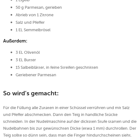
50 g Parmesan, gerieben
Abrieb von 1 Zitrone
Salz und Pfeffer
1 EL Semmelbrösel
Außerdem:
3 EL Olivenöl
3 EL Butter
15 Salbeiblätter, in feine Streifen geschnitten
Geriebener Parmesan
So wird’s gemacht:
Für die Füllung alle Zutaten in einer Schüssel verrühren und mit Salz
und Pfeffer abschmecken. Dann den Teig in handliche Stücke
schneiden. In der Nudelmaschine auf der dicksten Stufe starten und die
Nudelbahnen bis zur gewünschten Dicke (etwa 1 mm) durchrollen. Der
Teig sollte so dünn sein, dass man die Finger hindurchscheinen sieht.