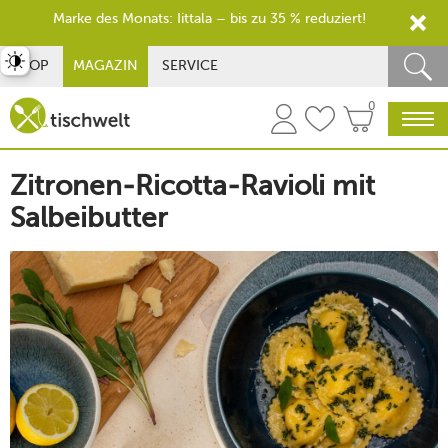
Marke des Monats: Iittala – bis zu 35 % reduziert!
st umschalten
SHOP
MAGAZIN
SERVICE
0
Zitronen-Ricotta-Ravioli mit
Salbeibutter