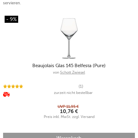
servieren.
- 9%
Beaujolais Glas 145 Belfesta (Pure)
von
Schott Zwiesel
(1)
zurzeit nicht bestellbar
UVP
11,95
€
10,76
€
Preis inkl. MwSt. zzgl. Versand