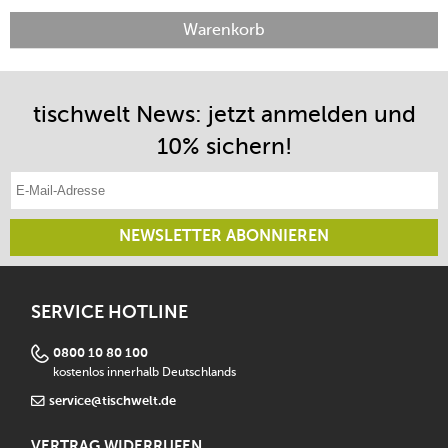
Warenkorb
tischwelt News: jetzt anmelden und
10% sichern!
E-Mail-Adresse eintragen
NEWSLETTER ABONNIEREN
SERVICE HOTLINE
0800 10 80 100
kostenlos innerhalb Deutschlands
service@tischwelt.de
VERTRAG WIDERRUFEN