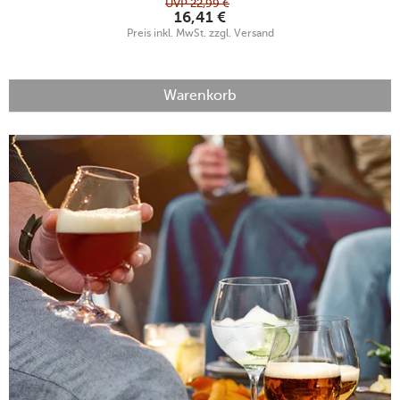
UVP
22,99
€
16,41
€
Preis inkl. MwSt. zzgl. Versand
Warenkorb