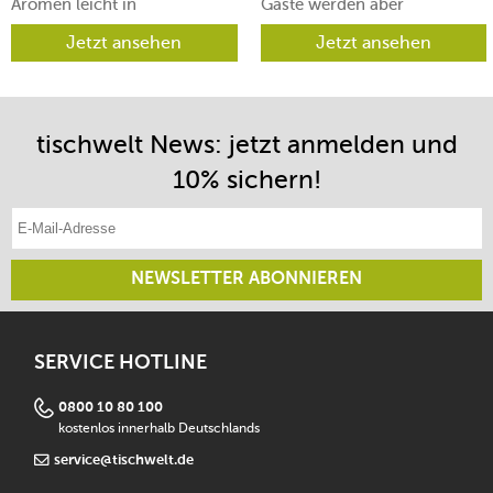
Aromen leicht in
Gäste werden aber
verschiedene Richtungen
begeistert sein.
lenken lässt.
Jetzt ansehen
Jetzt ansehen
tischwelt News: jetzt anmelden und
10% sichern!
E-Mail-Adresse eintragen
NEWSLETTER ABONNIEREN
SERVICE HOTLINE
0800 10 80 100
kostenlos innerhalb Deutschlands
service@tischwelt.de