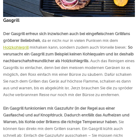
Gasgrill
Der Gasgrill erfreut sich inzwischen auch bei eingefleischten Grillfans
größerer Beliebtheit
, da er nicht nur in vielen Punkten mit dem
Holzkohlegrill
mithalten kann, sondern zudem auch Vorteile bietet:
So
verursacht ein Gasgrill zum Beispiel keinen Kohlequalm und ist deshalb
nachbarschaftsfreundlicher als Holzkohlegrills.
Auch das Reinigen eines
Gasgrills ist einfacher, denn bei den meisten modernen Geräten ist es
möglich, den Rost einfach mit einer Bürste zu säubern. Dafür schalten
Sie nach dem Grillen das Gerät auf höchste Flamme, schalten es dann
aus und warten, bis es abgekühlt ist. Jetzt brauchen Sie die zu spröder
Asche verbrannten Reste nur noch mit der Bürste zu entfernen.
Ein Gasgrill funktioniert mit Gaszufuhr (in der Regel aus einer
Gasflasche) und auf Knopfdruck. Dadurch entfällt das Aufheizen und
Warten, bis Kohle oder Briketts die richtige Temperatur haben.
Sie
können fast direkt mit dem Grillen starten. Ein Gasgrill kühlt auch
schnell ab: Einfach die Gaszufuhr ausschalten – Sie müssen nicht