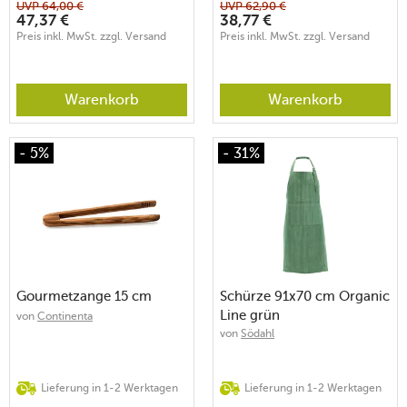
UVP
64,00
€
UVP
62,90
€
47,37
€
38,77
€
Preis inkl. MwSt. zzgl. Versand
Preis inkl. MwSt. zzgl. Versand
Warenkorb
Warenkorb
- 5%
- 31%
Gourmetzange 15 cm
Schürze 91x70 cm Organic
Line grün
von
Continenta
von
Södahl
Lieferung in 1-2 Werktagen
Lieferung in 1-2 Werktagen