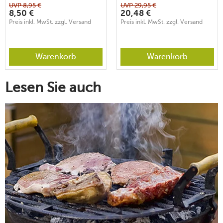
UVP
8,95
€
UVP
29,95
€
8,50
€
20,48
€
Preis inkl. MwSt. zzgl. Versand
Preis inkl. MwSt. zzgl. Versand
Warenkorb
Warenkorb
Lesen Sie auch