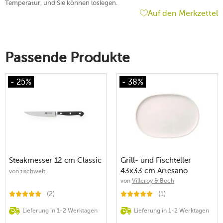
Temperatur, und Sie können loslegen.
Auf den Merkzettel
Passende Produkte
- 25%
- 38%
Steakmesser 12 cm Classic
Grill- und Fischteller
43x33 cm Artesano
von
tischwelt
Original
von
Villeroy & Boch
(2)
(1)
Lieferung in 1-2 Werktagen
Lieferung in 1-2 Werktagen