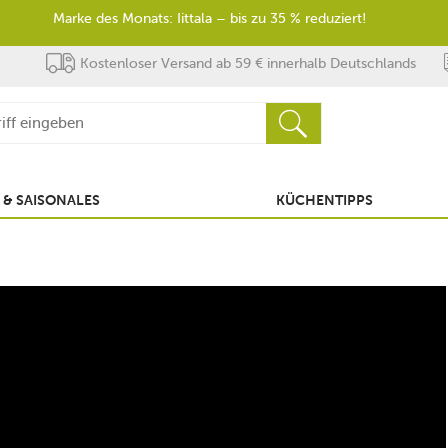
Marke des Monats: Iittala – bis zu 35 % reduziert!
Kostenloser Versand ab 59 € innerhalb Deutschlands
 & SAISONALES
KÜCHENTIPPS