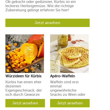
Ob gekocht oder gedünstet, Kürbis ist ein
leckeres Herbstgemüse. Wie die richtige
Zubereitung gelingt erfahren Sie hier!
Jetzt ansehen
Würzideen für Kürbis
Apéro-Waffeln
Kürbis hat einen eher
Waffeln sind erst
dezenten
einmal
Eigengeschmack, der
ungewöhnliche
sich durch Gewürze
Snacks zu Wein oder
und Aromen leicht in
Prosecco. Ihre Gäste
verschiedene
Jetzt ansehen
werden aber
Jetzt ansehen
Richtungen lenken
begeistert sein.