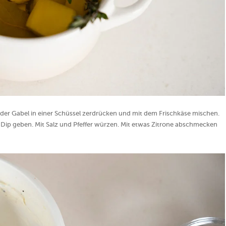
der Gabel in einer Schüssel zerdrücken und mit dem Frischkäse mischen.
ip geben. Mit Salz und Pfeffer würzen. Mit etwas Zitrone abschmecken