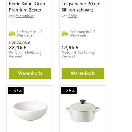
Reibe Salbei Grün
Teigschaber 20 cm
Premium Zester
Silikon schwarz
von
Microplane
von
Rösle
Lieferung in 1-2
Lieferung in 1-2
Werktagen
Werktagen
UVP
24,95
€
22,46
€
12,95
€
Preis inkl. MwSt. zzgl.
Preis inkl. MwSt. zzgl.
Versand
Versand
Warenkorb
Warenkorb
- 33%
- 28%