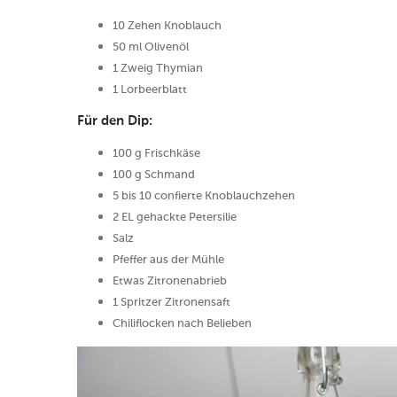
10 Zehen Knoblauch
50 ml Olivenöl
1 Zweig Thymian
1 Lorbeerblatt
Für den Dip:
100 g Frischkäse
100 g Schmand
5 bis 10 confierte Knoblauchzehen
2 EL gehackte Petersilie
Salz
Pfeffer aus der Mühle
Etwas Zitronenabrieb
1 Spritzer Zitronensaft
Chiliflocken nach Belieben