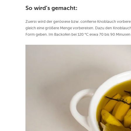
So wird’s gemacht:
Zuerst wird der geröstete bzw. confierte Knoblauch vorbere
gleich eine größere Menge vorbereiten. Dazu den Knoblauch
Form geben. Im Backofen bei 120 °C etwa 70 bis 90 Minuten