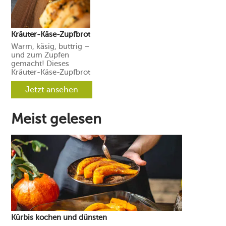
Kräuter-Käse-Zupfbrot
Warm, käsig, buttrig –
und zum Zupfen
gemacht! Dieses
Kräuter-Käse-Zupfbrot
ist der Star auf jedem
Grilltisch. Zwischen
Jetzt ansehen
den fluffigen
Brotschichten
verbergen sich
Meist gelesen
würzige Kräuterbutter
und geschmolzener
Käse.
Kürbis kochen und dünsten