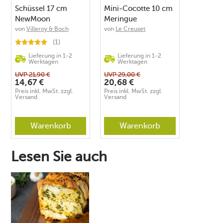
Schüssel 17 cm
Mini-Cocotte 10 cm
NewMoon
Meringue
von
Villeroy & Boch
von
Le Creuset
(1)
Lieferung in 1-2
Lieferung in 1-2
Werktagen
Werktagen
UVP
21,90
€
UVP
29,00
€
14,67
€
20,68
€
Preis inkl. MwSt. zzgl.
Preis inkl. MwSt. zzgl.
Versand
Versand
Warenkorb
Warenkorb
Lesen Sie auch