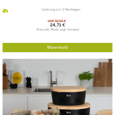
Lieferung in 1-2 Werktagen
UVP
32,95
€
24,71
€
Preis inkl. MwSt. zzgl. Versand
Warenkorb