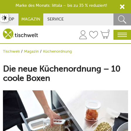
Marke des Monats: Iittala – bis zu 35 % reduziert!
st umschalten
SHOP
MAGAZIN
SERVICE
0
Tischwelt
Magazin
Küchenordnung
Die neue Küchenordnung – 10
coole Boxen