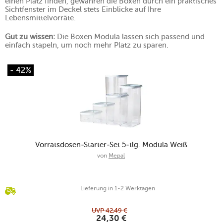
einen Platz finden, gewähren die Boxen durch ein praktisches
Sichtfenster im Deckel stets Einblicke auf Ihre
Lebensmittelvorräte.
Gut zu wissen:
Die Boxen Modula lassen sich passend und
einfach stapeln, um noch mehr Platz zu sparen.
- 42%
Vorratsdosen-Starter-Set 5-tlg. Modula Weiß
von
Mepal
Lieferung in 1-2 Werktagen
UVP
42,49
€
24,30
€