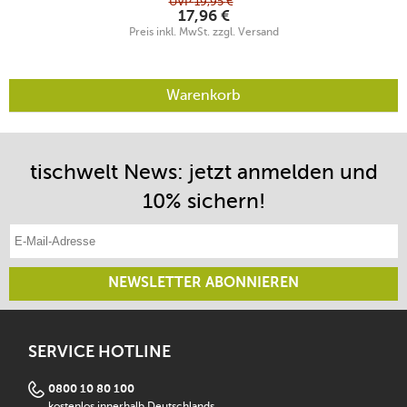
UVP
19,95
€
17,96
€
Preis inkl. MwSt. zzgl. Versand
Warenkorb
tischwelt News: jetzt anmelden und
10% sichern!
E-Mail-Adresse eintragen
NEWSLETTER ABONNIEREN
SERVICE HOTLINE
0800 10 80 100
kostenlos innerhalb Deutschlands