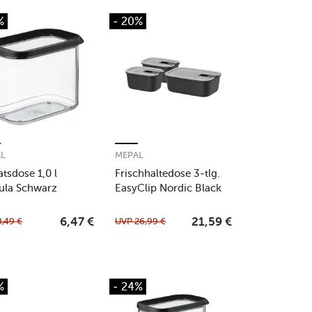
%
- 20%
AL
MEPAL
atsdose 1,0 l
Frischhaltedose 3-tlg.
ula Schwarz
EasyClip Nordic Black
8,49
€
UVP
26,99
€
6,47
€
21,59
€
%
- 24%