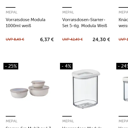
MEPAL
MEPAL
MEP
Vorratsdose Modula
Vorratsdosen-Starter-
Knäc
1000ml weiß
Set 5-tlg. Modula Weiß
weis
UVP
8,49
€
UVP
42,49
€
UVP
6,37
€
24,30
€
- 25%
- 4%
- 24
MEPAL
MEPAL
MEP