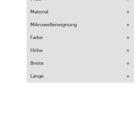
Material
Mikrowelleneignung
Farbe
Höhe
Breite
Länge