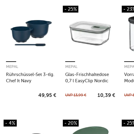
- 25%
- 23
MEPAL
MEPAL
MEP
Rührschüssel-Set 3-tlg.
Glas-Frischhaltedose
Vorr
Chef It Navy
0,7 l EasyClip Nordic
Mod
Sage
UVP
13,99
€
UVP
49,95
€
10,39
€
- 4%
- 20%
- 25