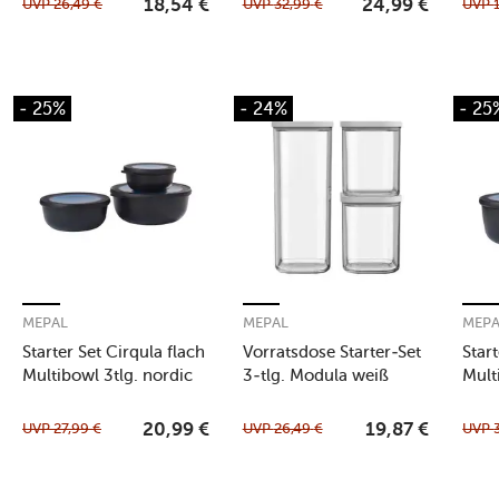
UVP
26,49
€
UVP
32,99
€
UVP
18,54
€
24,99
€
- 25%
- 24%
- 25
MEPAL
MEPAL
MEP
Starter Set Cirqula flach
Vorratsdose Starter-Set
Star
Multibowl 3tlg. nordic
3-tlg. Modula weiß
Mult
black
blac
UVP
27,99
€
UVP
26,49
€
UVP
20,99
€
19,87
€