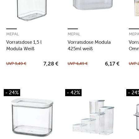
MEPAL
MEPAL
MEP
Vorratsdose 1,5 l
Vorratsdose Modula
Vorr
Modula Weiß
425ml weiß
Omni
whit
UVP
9,49
€
UVP
6,49
€
UVP
7,28
€
6,17
€
- 24%
- 42%
- 24