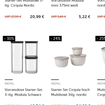
Starter-Set Multibowl 3-
Vorratsdose Modula
Vorr
tlg. Cirqula Nordic
mini 375ml weiß
nord
White
UVP
27,99
€
UVP
5,49
€
UVP
20,99
€
5,22
€
- 30%
- 24%
- 25
MEPAL
MEPAL
MEP
Vorratsdose Starter-Set
Starter Set Cirqula hoch
Mult
3-tlg. Modula Schwarz
Multibowl 3tlg. nordic
Cirq
white