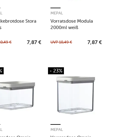
AL
MEPAL
kebrotdose Stora
Vorratsdose Modula
s
2000ml weiß
10,49
€
UVP
10,49
€
7,87
€
7,87
€
%
- 23%
AL
MEPAL