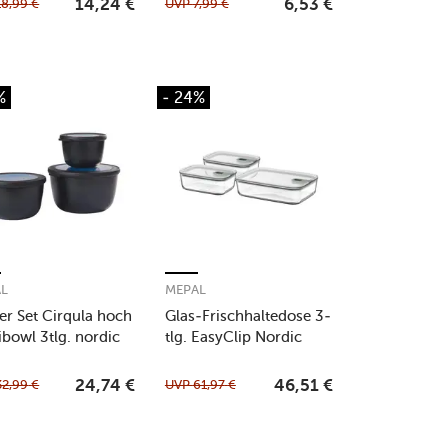
18,99
€
UVP
7,99
€
14,24
€
6,53
€
%
- 24%
AL
MEPAL
ter Set Cirqula hoch
Glas-Frischhaltedose 3-
ibowl 3tlg. nordic
tlg. EasyClip Nordic
k
Sage
32,99
€
UVP
61,97
€
24,74
€
46,51
€