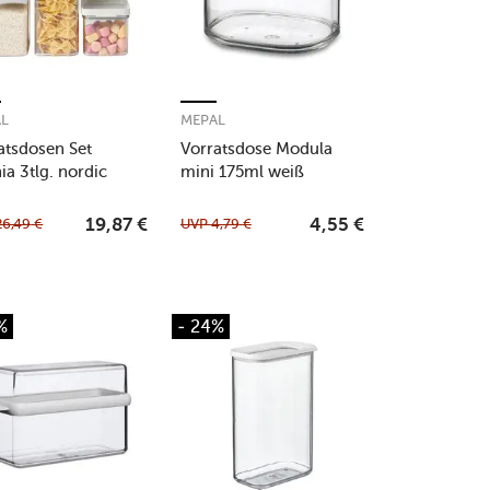
AL
MEPAL
atsdosen Set
Vorratsdose Modula
a 3tlg. nordic
mini 175ml weiß
e
26,49
€
UVP
4,79
€
19,87
€
4,55
€
%
- 24%