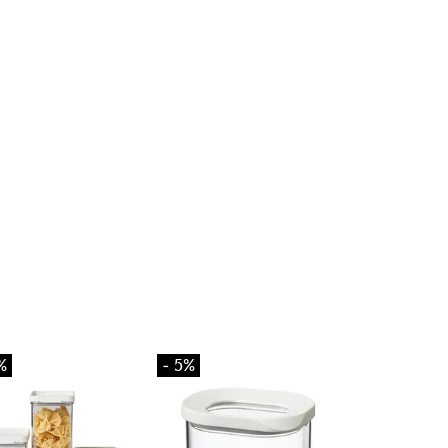
%
- 5%