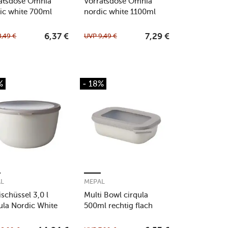
atsdose Omnia
Vorratsdose Omnia
ic white 700ml
nordic white 1100ml
8,49
€
UVP
9,49
€
6,37
€
7,29
€
%
- 18%
AL
MEPAL
ischüssel 3,0 l
Multi Bowl cirqula
ula Nordic White
500ml rechtig flach
nordic white