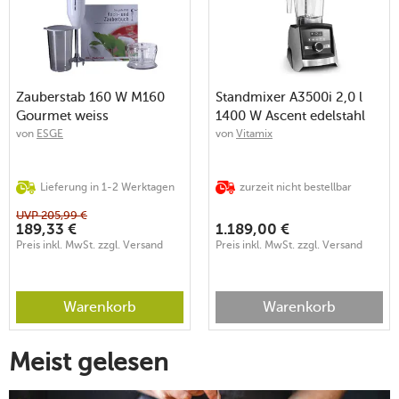
Zauberstab 160 W M160
Standmixer A3500i 2,0 l
Gourmet weiss
1400 W Ascent edelstahl
von
ESGE
von
Vitamix
Lieferung in 1-2 Werktagen
zurzeit nicht bestellbar
UVP
205,99
€
189,33
€
1.189,00
€
Preis inkl. MwSt. zzgl. Versand
Preis inkl. MwSt. zzgl. Versand
Warenkorb
Warenkorb
Meist gelesen