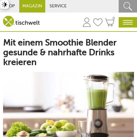
st umschalten
SHOP
MAGAZIN
SERVICE
0
Mit einem Smoothie Blender
gesunde & nahrhafte Drinks
kreieren