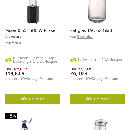
Mixer 0,55 l 380 W Plissé
Saftglas TAC o2 Glatt
schwarz
von
Rosenthal
von
Alessi
Nur noch 1 Stück auf Lager -
Lieferung in 1-2 Werktagen
Lieferung in 1-2 Werktagen
UVP
125,00
€
UVP
33,00
€
119,83
€
26,40
€
Preis inkl. MwSt. zzgl. Versand
Preis inkl. MwSt. zzgl. Versand
Warenkorb
Warenkorb
- 8%