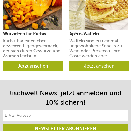
Würzideen für Kürbis
Apéro-Waffeln
Kürbis hat einen eher
Waffeln sind erst einmal
dezenten Eigengeschmack,
ungewöhnliche Snacks zu
der sich durch Gewürze und
Wein oder Prosecco. Ihre
Aromen leicht in
Gäste werden aber
verschiedene Richtungen
begeistert sein.
lenken lässt.
Jetzt ansehen
Jetzt ansehen
tischwelt News: jetzt anmelden und
10% sichern!
E-Mail-Adresse eintragen
NEWSLETTER ABONNIEREN