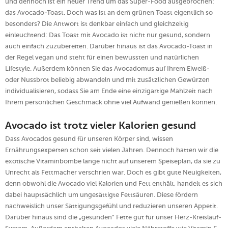
und dennoch ist ein neuer Trend um das Super-Food ausgebrochen:
das Avocado-Toast. Doch was ist an dem grünen Toast eigentlich so
besonders? Die Antwort ist denkbar einfach und gleichzeitig
einleuchtend: Das Toast mit Avocado ist nicht nur gesund, sondern
auch einfach zuzubereiten. Darüber hinaus ist das Avocado-Toast in
der Regel vegan und steht für einen bewussten und natürlichen
Lifestyle. Außerdem können Sie das Avocadomus auf Ihrem Eiweiß-
oder Nussbrot beliebig abwandeln und mit zusätzlichen Gewürzen
individualisieren, sodass Sie am Ende eine einzigartige Mahlzeit nach
Ihrem persönlichen Geschmack ohne viel Aufwand genießen können.
Avocado ist trotz vieler Kalorien gesund
Dass Avocados gesund für unseren Körper sind, wissen
Ernährungsexperten schon seit vielen Jahren. Dennoch hatten wir die
exotische Vitaminbombe lange nicht auf unserem Speiseplan, da sie zu
Unrecht als Fettmacher verschrien war. Doch es gibt gute Neuigkeiten,
denn obwohl die Avocado viel Kalorien und Fett enthält, handelt es sich
dabei hauptsächlich um ungesättigte Fettsäuren. Diese fördern
nachweislich unser Sättigungsgefühl und reduzieren unseren Appetit.
Darüber hinaus sind die „gesunden“ Fette gut für unser Herz-Kreislauf-