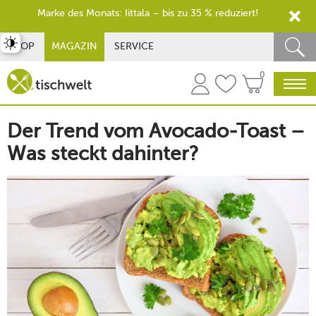
Marke des Monats: Iittala – bis zu 35 % reduziert!
st umschalten
SHOP
MAGAZIN
SERVICE
0
Der Trend vom Avocado-Toast –
Was steckt dahinter?