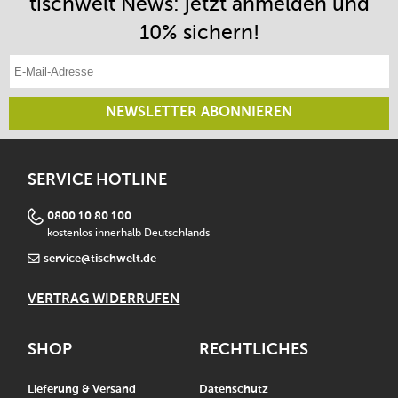
tischwelt News: jetzt anmelden und
10% sichern!
E-Mail-Adresse eintragen
NEWSLETTER ABONNIEREN
SERVICE HOTLINE
0800 10 80 100
kostenlos innerhalb Deutschlands
service@tischwelt.de
VERTRAG WIDERRUFEN
SHOP
RECHTLICHES
Lieferung & Versand
Datenschutz