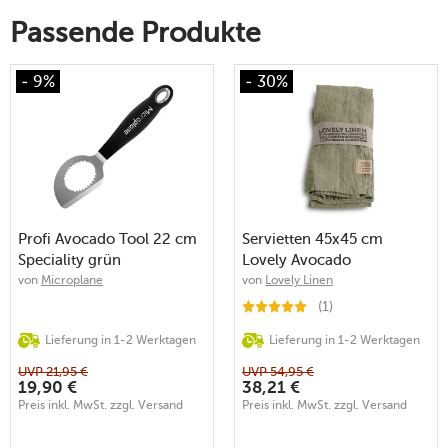
Passende Produkte
- 9%
- 30%
Profi Avocado Tool 22 cm
Servietten 45x45 cm
Speciality grün
Lovely Avocado
von
Microplane
von
Lovely Linen
(1)
Lieferung in 1-2 Werktagen
Lieferung in 1-2 Werktagen
UVP
21,95
€
UVP
54,95
€
19,90
€
38,21
€
Preis inkl. MwSt. zzgl. Versand
Preis inkl. MwSt. zzgl. Versand