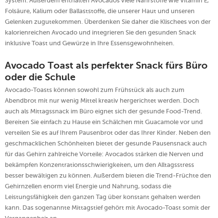
System. Außerdem enthalten Avocados viele Nährstoffe wie Vitamin E,
Folsäure, Kalium oder Ballaststoffe, die unserer Haut und unseren
Gelenken zugutekommen. Überdenken Sie daher die Klischees von der
kalorienreichen Avocado und integrieren Sie den gesunden Snack
inklusive Toast und Gewürze in Ihre Essensgewohnheiten.
Avocado Toast als perfekter Snack fürs Büro
oder die Schule
Avocado-Toasts können sowohl zum Frühstück als auch zum
Abendbrot mit nur wenig Mittel kreativ hergerichtet werden. Doch
auch als Mittagssnack im Büro eignet sich der gesunde Food-Trend.
Bereiten Sie einfach zu Hause ein Schälchen mit Guacamole vor und
verteilen Sie es auf Ihrem Pausenbrot oder das Ihrer Kinder. Neben den
geschmacklichen Schönheiten bietet der gesunde Pausensnack auch
für das Gehirn zahlreiche Vorteile: Avocados stärken die Nerven und
bekämpfen Konzentrationsschwierigkeiten, um den Alltagsstress
besser bewältigen zu können. Außerdem bieten die Trend-Früchte den
Gehirnzellen enorm viel Energie und Nahrung, sodass die
Leistungsfähigkeit den ganzen Tag über konstant gehalten werden
kann. Das sogenannte Mittagstief gehört mit Avocado-Toast somit der