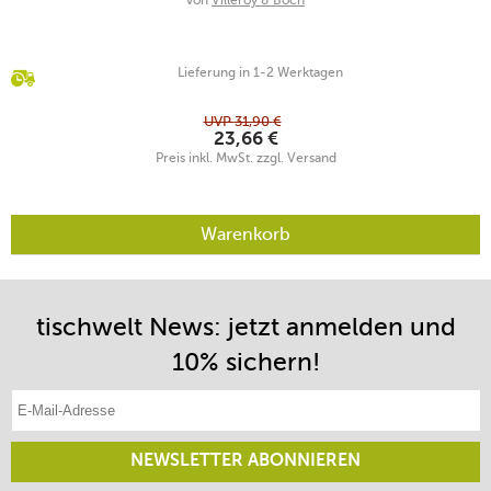
von
Villeroy & Boch
Lieferung in 1-2 Werktagen
UVP
31,90
€
23,66
€
Preis inkl. MwSt. zzgl. Versand
Warenkorb
tischwelt News: jetzt anmelden und
10% sichern!
E-Mail-Adresse eintragen
NEWSLETTER ABONNIEREN