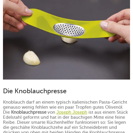
Die Knoblauchpresse
Knoblauch darf an einem typisch italienischen Pasta-Gericht
genauso wenig fehlen wie ein paar Tropfen gutes Olivenöl.
Die
Knoblauchpresse
von
Joseph Joseph
ist aus einem Stück
Edelstahl geformt und hat in der bauchigen Mitte eine feine
Reibe. Dieser smarte Küchenhelfer funktioniert so: Sie legen
die geschälte Knoblauchzehe auf ein Schneidebrett und
drücken von oben mit beiden Händen die Knoblauchpresse