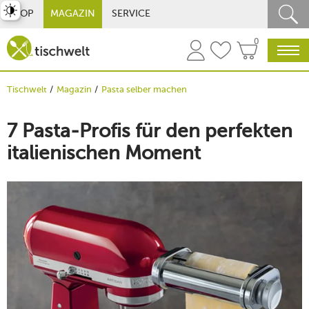
st umschalten
SHOP
MAGAZIN
SERVICE
0
Tischwelt
Magazin
Pasta selber machen
7 Pasta-Profis für den perfekten
italienischen Moment