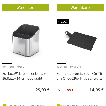
Warenkorb
Warenkorb
- 25%
JOSEPH JOSEPH
JOSEPH JOSEPH
Surface™ Utensilienbehälter
Schneidebrett faltbar 45x26
16,9x15x14 cm edelstahl
cm Chop2Pot Plus schwarz
UVP
19,99
€
29,99
€
14,99
€
Lieferung in 1-2 Werktagen
Lieferung in 1-2 Werktagen