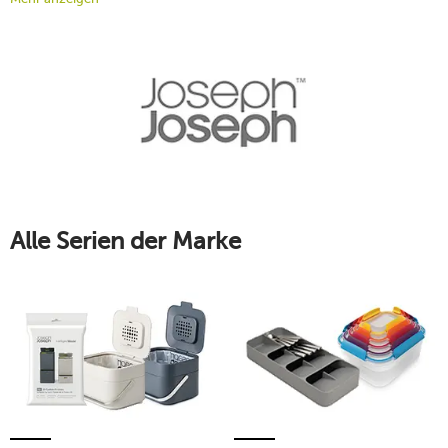
bei. Suchen Sie stylische
Küchenutensilien
? Dann sind Sie hier
genau richtig! Die junge und frische Marke
Joseph Joseph
ist
bekannt für ihre ausgefallenen und cleveren Designs.
Mehr erfahren!
Alle Serien der Marke