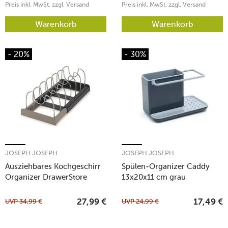
Preis inkl. MwSt. zzgl. Versand
Preis inkl. MwSt. zzgl. Versand
Warenkorb
Warenkorb
- 20%
- 30%
JOSEPH JOSEPH
JOSEPH JOSEPH
Ausziehbares Kochgeschirr
Spülen-Organizer Caddy
Organizer DrawerStore
13x20x11 cm grau
grau/taube
UVP
34,99
€
UVP
24,99
€
27,99
€
17,49
€