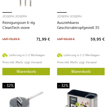
JOSEPH JOSEPH
JOSEPH JOSEPH
Reinigungsset 6-tlg.
Ausziehbares
CleanTech stone
Geschirrabtropfgestell 35
cm Extend edelstahl
UVP
79,99
€
UVP
99,99
€
71,99
€
59,95
€
Lieferung in 1-2 Werktagen
Lieferung in 1-2 Werktagen
Preis inkl. MwSt. zzgl. Versand
Preis inkl. MwSt. zzgl. Versand
Warenkorb
Warenkorb
- 32%
- 32%