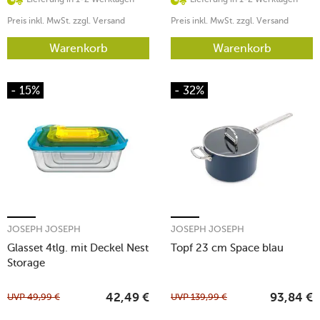
Preis inkl. MwSt. zzgl. Versand
Preis inkl. MwSt. zzgl. Versand
Warenkorb
Warenkorb
- 15%
- 32%
JOSEPH JOSEPH
JOSEPH JOSEPH
Glasset 4tlg. mit Deckel Nest
Topf 23 cm Space blau
Storage
UVP
49,99
€
UVP
139,99
€
42,49
€
93,84
€