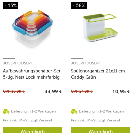
- 15%
- 56%
JOSEPH JOSEPH
JOSEPH JOSEPH
Aufbewahrungsbehälter-Set
Spülenorganizer 21x11 cm
5-tlg. Nest Lock mehrfarbig
Caddy Grün
UVP
39,99
€
UVP
24,99
€
33,99
€
10,95
€
Lieferung in 1-2 Werktagen
Lieferung in 1-2 Werktagen
Preis inkl. MwSt. zzgl. Versand
Preis inkl. MwSt. zzgl. Versand
Warenkorb
Warenkorb