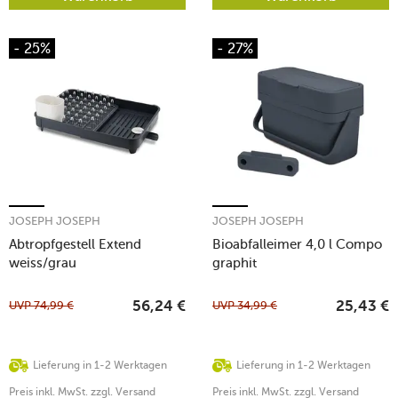
- 25%
- 27%
JOSEPH JOSEPH
JOSEPH JOSEPH
Abtropfgestell Extend
Bioabfalleimer 4,0 l Compo
weiss/grau
graphit
UVP
74,99
€
UVP
34,99
€
56,24
€
25,43
€
Lieferung in 1-2 Werktagen
Lieferung in 1-2 Werktagen
Preis inkl. MwSt. zzgl. Versand
Preis inkl. MwSt. zzgl. Versand