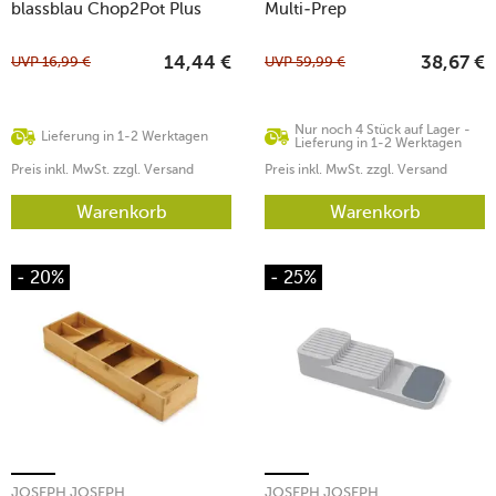
blassblau Chop2Pot Plus
Multi-Prep
UVP
16,99
€
UVP
59,99
€
14,44
€
38,67
€
Nur noch 4 Stück auf Lager -
Lieferung in 1-2 Werktagen
Lieferung in 1-2 Werktagen
Preis inkl. MwSt. zzgl. Versand
Preis inkl. MwSt. zzgl. Versand
Warenkorb
Warenkorb
- 20%
- 25%
JOSEPH JOSEPH
JOSEPH JOSEPH