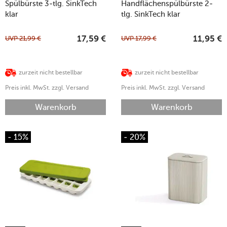
Spülbürste 3-tlg. SinkTech
Handflächenspülbürste 2-
klar
tlg. SinkTech klar
UVP
21,99
€
UVP
17,99
€
17,59
€
11,95
€
zurzeit nicht bestellbar
zurzeit nicht bestellbar
Preis inkl. MwSt. zzgl. Versand
Preis inkl. MwSt. zzgl. Versand
Warenkorb
Warenkorb
- 15%
- 20%