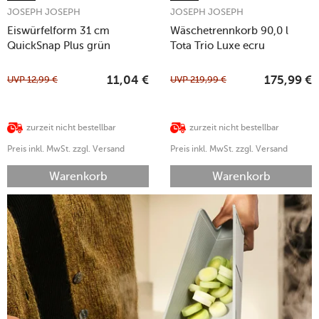
JOSEPH JOSEPH
JOSEPH JOSEPH
Eiswürfelform 31 cm
Wäschetrennkorb 90,0 l
QuickSnap Plus grün
Tota Trio Luxe ecru
UVP
12,99
€
UVP
219,99
€
11,04
€
175,99
€
zurzeit nicht bestellbar
zurzeit nicht bestellbar
Preis inkl. MwSt. zzgl. Versand
Preis inkl. MwSt. zzgl. Versand
Warenkorb
Warenkorb