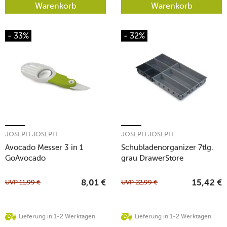
Warenkorb
Warenkorb
- 33%
- 32%
JOSEPH JOSEPH
JOSEPH JOSEPH
Avocado Messer 3 in 1
Schubladenorganizer 7tlg.
GoAvocado
grau DrawerStore
UVP
11,99
€
UVP
22,99
€
8,01
€
15,42
€
Lieferung in 1-2 Werktagen
Lieferung in 1-2 Werktagen