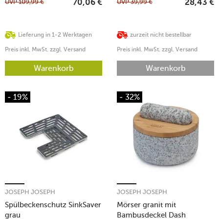
UVP
109,99
€
UVP
39,99
€
70,06
€
28,43
€
Lieferung in 1-2 Werktagen
zurzeit nicht bestellbar
Preis inkl. MwSt. zzgl. Versand
Preis inkl. MwSt. zzgl. Versand
Warenkorb
Warenkorb
- 19%
- 32%
JOSEPH JOSEPH
JOSEPH JOSEPH
Spülbeckenschutz SinkSaver
Mörser granit mit
grau
Bambusdeckel Dash