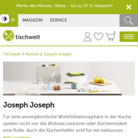
Marke des Monats: Iittala – bis zu 35 % reduziert!
st umschalten
SHOP
MAGAZIN
SERVICE
0
Tischwelt
Marken
Joseph Joseph
Joseph Joseph
Für eine unvergleichliche Wohlfühlatmosphäre in der Küche
spielen nicht nur die Wohnaccessoires oder Küchenmöbel
eine Rolle. Auch die Küchenhelfer sind für ein exklusives
Ambiente essenziell und tragen maßgeblich zur Gestaltung
Mehr anzeigen