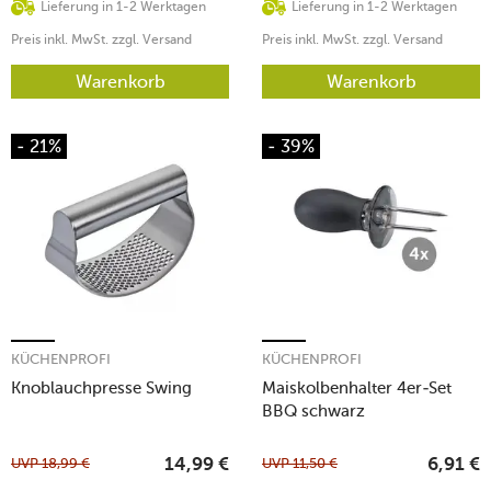
Lieferung in 1-2 Werktagen
Lieferung in 1-2 Werktagen
Preis inkl. MwSt. zzgl. Versand
Preis inkl. MwSt. zzgl. Versand
Warenkorb
Warenkorb
- 21%
- 39%
KÜCHENPROFI
KÜCHENPROFI
Knoblauchpresse Swing
Maiskolbenhalter 4er-Set
BBQ schwarz
UVP
18,99
€
UVP
11,50
€
14,99
€
6,91
€