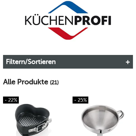
sowie gewerblichen Küchen perfektionieren und
revolutionieren. Entdecken Sie jetzt die Vorteile der
hochwertigen Küchenartikel und bestellen Sie diese
anschließend über unser praktisches Shopsystem.
Mehr erfahren!
Filtern/Sortieren
Alle Produkte
(21)
- 22%
- 25%