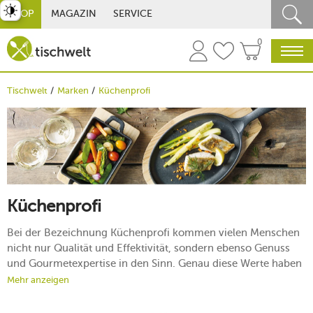
st umschalten
SHOP
MAGAZIN
SERVICE
0
Tischwelt
Marken
Küchenprofi
Küchenprofi
Bei der Bezeichnung Küchenprofi kommen vielen Menschen
nicht nur Qualität und Effektivität, sondern ebenso Genuss
und Gourmetexpertise in den Sinn. Genau diese Werte haben
sich die Köpfe der Marke Küchenprofi zum Ziel gesetzt,
Mehr anzeigen
indem sie stetig innovative und funktionelle
Küchenwerkzeuge entwerfen, die das Kochen in privaten