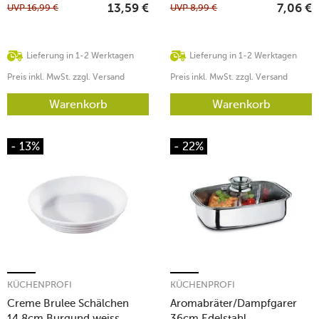
UVP
16,99
€
UVP
8,99
€
13,59
€
7,06
€
Lieferung in 1-2 Werktagen
Lieferung in 1-2 Werktagen
Preis inkl. MwSt. zzgl. Versand
Preis inkl. MwSt. zzgl. Versand
Warenkorb
Warenkorb
- 13%
- 22%
KÜCHENPROFI
KÜCHENPROFI
Creme Brulee Schälchen
Aromabräter/Dampfgarer
14,8cm Burgund weiss
36cm Edelstahl