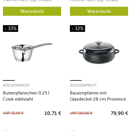
Warenkorb
Warenkorb
- 33%
- 32%
KÜCHENPROFI
KÜCHENPROFI
Butterpfännchen 0,25 l
Bauernpfanne mit
Cook edelstahl
Glasdeckel 28 cm Provence
schwarz
UVP
15,99
€
UVP
119,00
€
10,71
€
79,90
€