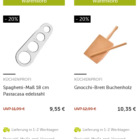
Warenkorb
Warenkorb
- 20%
- 20%
KÜCHENPROFI
KÜCHENPROFI
Spaghetti-Maß 18 cm
Gnocchi-Brett Buchenholz
Pastacasa edelstahl
UVP
11,99
€
UVP
12,99
€
9,55
€
10,35
€
Lieferung in 1-2 Werktagen
Lieferung in 1-2 Werktagen
Preis inkl. MwSt. zzgl. Versand
Preis inkl. MwSt. zzgl. Versand