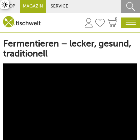
st umschalten
SHOP
MAGAZIN
SERVICE
0
Fermentieren – lecker, gesund,
traditionell