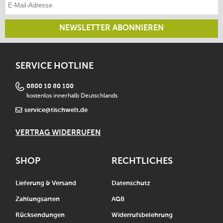
E-Mail-Adresse eintragen
NEWSLETTER ABONNIEREN
SERVICE HOTLINE
0800 10 80 100
kostenlos innerhalb Deutschlands
service@tischwelt.de
VERTRAG WIDERRUFEN
SHOP
RECHTLICHES
Lieferung & Versand
Datenschutz
Zahlungsarten
AGB
Rücksendungen
Widerrufsbelehrung