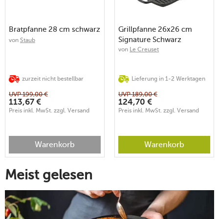
Bratpfanne 28 cm schwarz
Grillpfanne 26x26 cm
Signature Schwarz
von
Staub
von
Le Creuset
zurzeit nicht bestellbar
Lieferung in 1-2 Werktagen
UVP
199,00
€
UVP
189,00
€
113,67
€
124,70
€
Preis inkl. MwSt. zzgl. Versand
Preis inkl. MwSt. zzgl. Versand
Warenkorb
Warenkorb
Meist gelesen