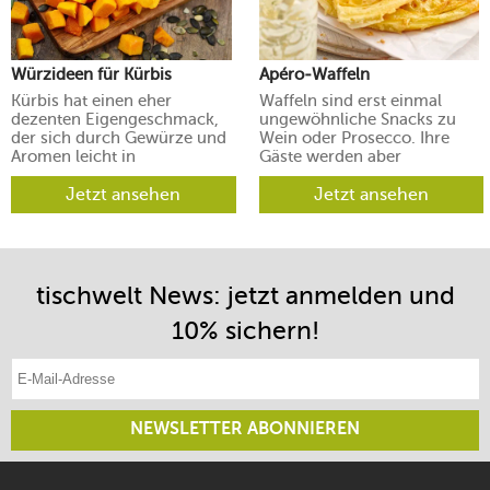
Würzideen für Kürbis
Apéro-Waffeln
Kürbis hat einen eher
Waffeln sind erst einmal
dezenten Eigengeschmack,
ungewöhnliche Snacks zu
der sich durch Gewürze und
Wein oder Prosecco. Ihre
Aromen leicht in
Gäste werden aber
verschiedene Richtungen
begeistert sein.
lenken lässt.
Jetzt ansehen
Jetzt ansehen
tischwelt News: jetzt anmelden und
10% sichern!
E-Mail-Adresse eintragen
NEWSLETTER ABONNIEREN