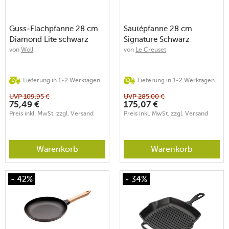
Guss-Flachpfanne 28 cm
Sautépfanne 28 cm
Diamond Lite schwarz
Signature Schwarz
von
Woll
von
Le Creuset
Lieferung in 1-2 Werktagen
Lieferung in 1-2 Werktagen
UVP
109,95
€
UVP
285,00
€
75,49
€
175,07
€
Preis inkl. MwSt. zzgl. Versand
Preis inkl. MwSt. zzgl. Versand
Warenkorb
Warenkorb
- 42%
- 34%