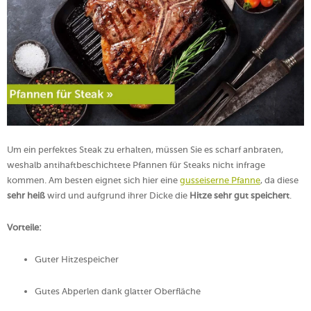
Um ein perfektes Steak zu erhalten, müssen Sie es scharf anbraten,
weshalb antihaftbeschichtete Pfannen für Steaks nicht infrage
kommen. Am besten eignet sich hier eine
gusseiserne Pfanne
, da diese
sehr heiß
wird und aufgrund ihrer Dicke die
Hitze sehr gut speichert
.
Vorteile:
Guter Hitzespeicher
Gutes Abperlen dank glatter Oberfläche