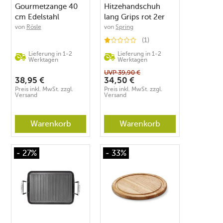
Gourmetzange 40
Hitzehandschuh
cm Edelstahl
lang Grips rot 2er
Set -40°/+250°C
von
Rösle
von
Spring
(1)
Lieferung in 1-2
Lieferung in 1-2
Werktagen
Werktagen
UVP
39,90
€
38,95
€
34,50
€
Preis inkl. MwSt. zzgl.
Preis inkl. MwSt. zzgl.
Versand
Versand
Warenkorb
Warenkorb
- 27%
- 33%