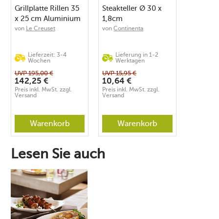
Grillplatte Rillen 35
Steakteller Ø 30 x
x 25 cm Aluminium
1,8cm
antihaft
von
Le Creuset
von
Continenta
Lieferzeit: 3-4
Lieferung in 1-2
Wochen
Werktagen
UVP
195,00
€
UVP
15,95
€
142,25
€
10,64
€
Preis inkl. MwSt. zzgl.
Preis inkl. MwSt. zzgl.
Versand
Versand
Warenkorb
Warenkorb
Lesen Sie auch