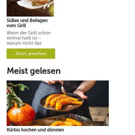
Süßes und Beilagen
vom Grill
Wenn der Grill schon
einmal heiß ist –
warum nicht das
gesamte Menü darauf
zubereiten? Wir
Jetzt ansehen
zeigen, welche
Beilagen und Desserts
Sie einfach mitgrillen
Meist gelesen
können.
Kürbis kochen und dünsten