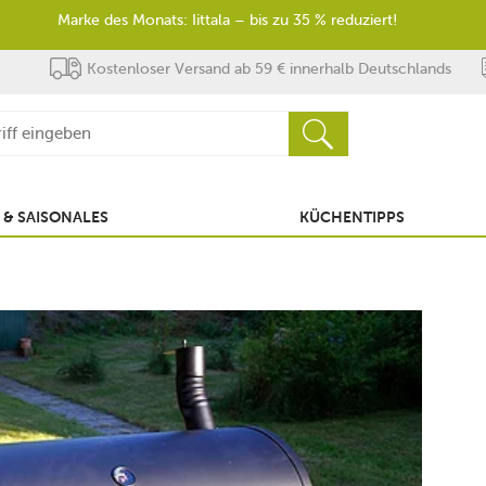
Marke des Monats: Iittala – bis zu 35 % reduziert!
Kostenloser Versand ab 59 € innerhalb Deutschlands
 & SAISONALES
KÜCHENTIPPS