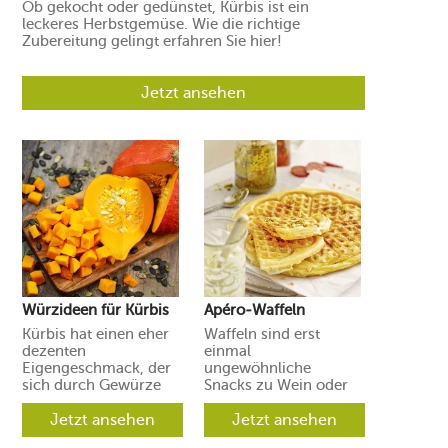
Ob gekocht oder gedünstet, Kürbis ist ein
leckeres Herbstgemüse. Wie die richtige
Zubereitung gelingt erfahren Sie hier!
Jetzt ansehen
Würzideen für Kürbis
Apéro-Waffeln
Kürbis hat einen eher
Waffeln sind erst
dezenten
einmal
Eigengeschmack, der
ungewöhnliche
sich durch Gewürze
Snacks zu Wein oder
und Aromen leicht in
Prosecco. Ihre Gäste
verschiedene
Jetzt ansehen
werden aber
Jetzt ansehen
Richtungen lenken
begeistert sein.