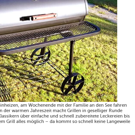
 einheizen, am Wochenende mit der Familie an den See fahren
 in der warmen Jahreszeit macht Grillen in geselliger Runde
 Klassikern über einfache und schnell zubereitete Leckereien bis
 dem Grill alles möglich – da kommt so schnell keine Langeweile