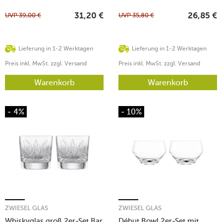
UVP
39,00
€
UVP
35,80
€
31,20
€
26,85
€
Lieferung in 1-2 Werktagen
Lieferung in 1-2 Werktagen
Preis inkl. MwSt. zzgl. Versand
Preis inkl. MwSt. zzgl. Versand
Warenkorb
Warenkorb
- 4%
- 10%
ZWIESEL GLAS
ZWIESEL GLAS
Whiskyglas groß 2er-Set Bar
Début Bowl 2er-Set mit