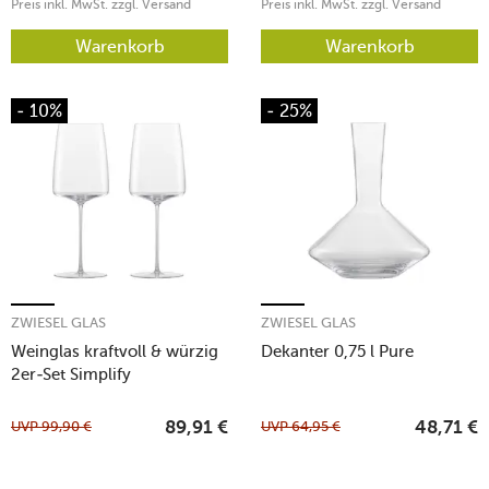
Preis inkl. MwSt. zzgl. Versand
Preis inkl. MwSt. zzgl. Versand
Warenkorb
Warenkorb
- 10%
- 25%
ZWIESEL GLAS
ZWIESEL GLAS
Weinglas kraftvoll & würzig
Dekanter 0,75 l Pure
2er-Set Simplify
UVP
99,90
€
UVP
64,95
€
89,91
€
48,71
€