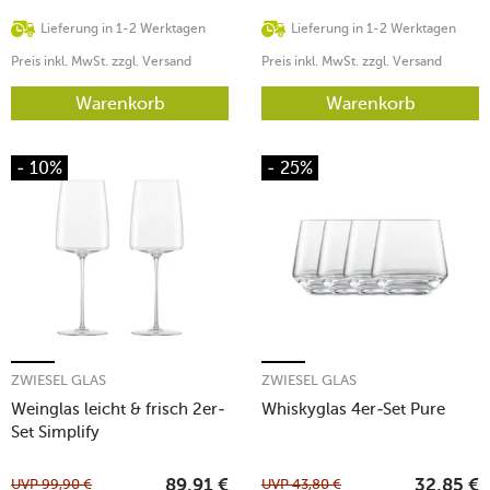
Lieferung in 1-2 Werktagen
Lieferung in 1-2 Werktagen
Preis inkl. MwSt. zzgl. Versand
Preis inkl. MwSt. zzgl. Versand
Warenkorb
Warenkorb
- 10%
- 25%
ZWIESEL GLAS
ZWIESEL GLAS
Weinglas leicht & frisch 2er-
Whiskyglas 4er-Set Pure
Set Simplify
UVP
99,90
€
UVP
43,80
€
89,91
€
32,85
€