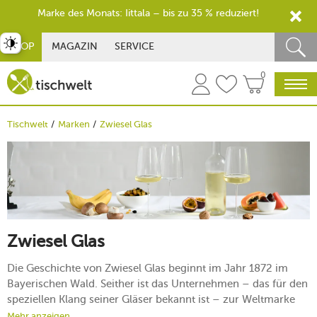
Marke des Monats: Iittala – bis zu 35 % reduziert!
st umschalten
SHOP
MAGAZIN
SERVICE
0
Tischwelt
Marken
Zwiesel Glas
Zwiesel Glas
Die Geschichte von Zwiesel Glas beginnt im Jahr 1872 im
Bayerischen Wald. Seither ist das Unternehmen – das für den
speziellen Klang seiner Gläser bekannt ist – zur Weltmarke
gewachsen. Die Fertigung und die Wurzeln der Kristallglas-
Mehr anzeigen