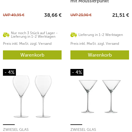
mit Moussierpunkt
UVP
49,95
€
UVP
23,90
€
38,66
€
21,51
€
Nur noch 3 Stück auf Lager -
Lieferung in 1-2 Werktagen
Lieferung in 1-2 Werktagen
Preis inkl. MwSt. zzgl. Versand
Preis inkl. MwSt. zzgl. Versand
Warenkorb
Warenkorb
- 4%
- 4%
ZWIESEL GLAS
ZWIESEL GLAS