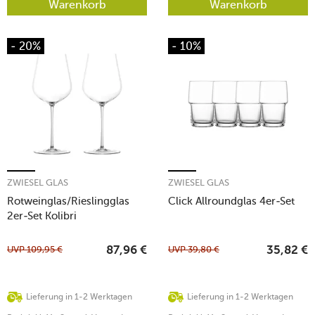
Warenkorb
Warenkorb
- 20%
- 10%
ZWIESEL GLAS
ZWIESEL GLAS
Rotweinglas/Rieslingglas
Click Allroundglas 4er-Set
2er-Set Kolibri
UVP
109,95
€
UVP
39,80
€
87,96
€
35,82
€
Lieferung in 1-2 Werktagen
Lieferung in 1-2 Werktagen