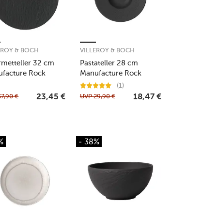
EROY & BOCH
VILLEROY & BOCH
metteller 32 cm
Pastateller 28 cm
facture Rock
Manufacture Rock
(1)
37,90
€
UVP
29,90
€
23,45
€
18,47
€
%
- 38%