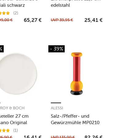
 Bali schwarz
edelstahl
(2)
99,00
€
UVP
39,95
€
65,27
€
25,41
€
%
- 39%
EROY & BOCH
ALESSI
seteller 27 cm
Salz-/Pfeffer- und
sano Original
Gewürzmühle MP0210
23 cm Buche
(1)
26,90
€
UVP
135,00
€
16,41
€
82,26
€