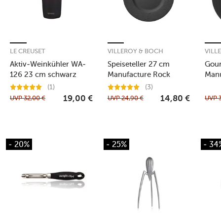
LE CREUSET
VILLEROY & BOCH
VILL
Aktiv-Weinkühler WA-
Speiseteller 27 cm
Gour
126 23 cm schwarz
Manufacture Rock
Manu
(1)
(3)
UVP
32,00
€
UVP
24,90
€
UVP
19,00
€
14,80
€
- 20%
- 25%
- 34