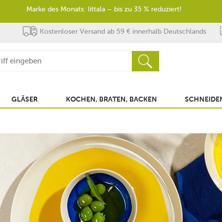
Marke des Monats: Iittala – bis zu 35 % reduziert!
Kostenloser Versand ab 59 € innerhalb Deutschlands
GLÄSER
KOCHEN, BRATEN, BACKEN
SCHNEIDEN