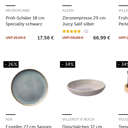
MICROPLANE
ALESSI
VILL
Profi-Schäler 18 cm
Zitronenpresse 29 cm
Früh
Speciality schwarz
Juicy Salif silber
Perl
(1)
UVP
21,95
€
UVP
90,00
€
UVP
17,56
€
66,99
€
- 26%
- 34%
- 34
ASA
VILLEROY & BOCH
PEU
Essteller 27 cm Saisons
Dipschälchen 12 cm
Temp