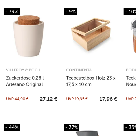
- 39%
- 9%
- 10
VILLEROY & BOCH
CONTINENTA
BOD
Zuckerdose 0,28 l
Teebeutelbox Holz 23 x
Teek
Artesano Original
17,5 x 10 cm
Nou
UVP
44,90
€
UVP
19,95
€
UVP
27,12
€
17,96
€
- 44%
- 37%
- 35