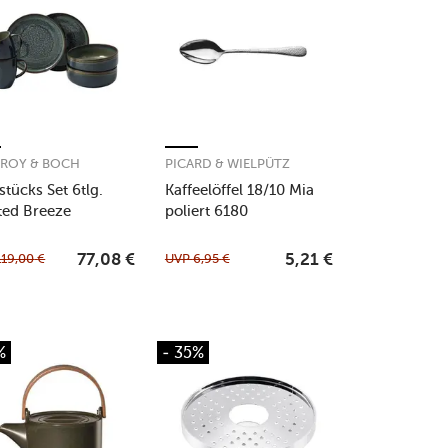
EROY & BOCH
PICARD & WIELPÜTZ
stücks Set 6tlg.
Kaffeelöffel 18/10 Mia
ted Breeze
poliert 6180
119,00
€
UVP
6,95
€
77,08
€
5,21
€
%
- 35%