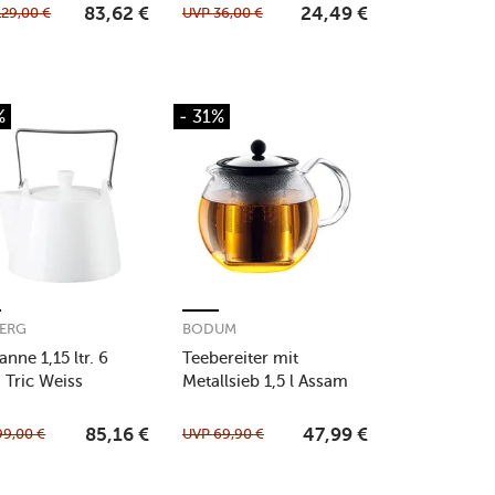
129,00
€
UVP
36,00
€
83,62
€
24,49
€
%
- 31%
ERG
BODUM
nne 1,15 ltr. 6
Teebereiter mit
. Tric Weiss
Metallsieb 1,5 l Assam
99,00
€
UVP
69,90
€
85,16
€
47,99
€