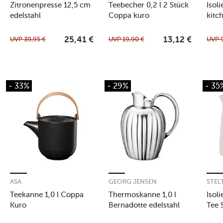
Zitronenpresse 12,5 cm
Teebecher 0,2 l 2 Stück
Isol
edelstahl
Coppa kuro
kitc
UVP
39,95
€
UVP
19,90
€
UVP
25,41
€
13,12
€
- 33%
- 29%
- 35
ASA
GEORG JENSEN
STEL
Teekanne 1,0 l Coppa
Thermoskanne 1,0 l
Isol
Kuro
Bernadotte edelstahl
Tee 