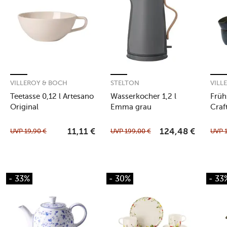
VILLEROY & BOCH
STELTON
VILL
Teetasse 0,12 l Artesano
Wasserkocher 1,2 l
Früh
Original
Emma grau
Craf
UVP
19,90
€
UVP
199,00
€
UVP
11,11
€
124,48
€
- 33%
- 30%
- 33