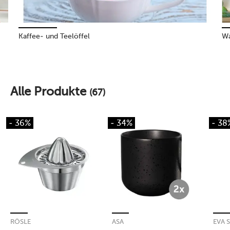
Kaffee- und Teelöffel
Wa
Alle Produkte
(67)
- 36%
- 34%
- 38
RÖSLE
ASA
EVA 