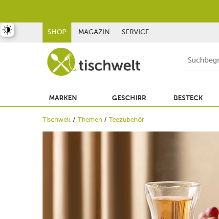
st umschalten
SHOP
MAGAZIN
SERVICE
MARKEN
GESCHIRR
BESTECK
Tischwelt
Themen
Teezubehör