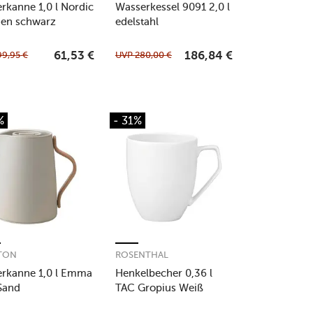
ierkanne 1,0 l Nordic
Wasserkessel 9091 2,0 l
hen schwarz
edelstahl
99,95
€
UVP
280,00
€
61,53
€
186,84
€
%
- 31%
TON
ROSENTHAL
ierkanne 1,0 l Emma
Henkelbecher 0,36 l
Sand
TAC Gropius Weiß