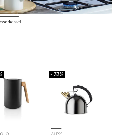
sserkessel
%
- 33%
SOLO
ALESSI