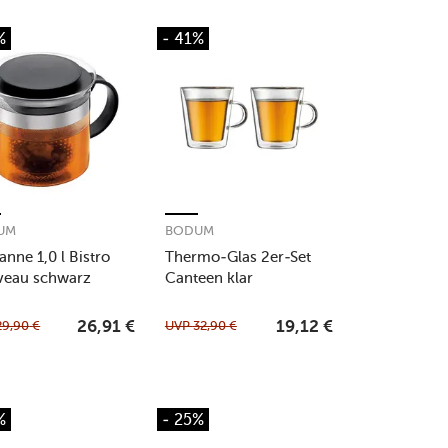
%
- 41%
UM
BODUM
anne 1,0 l Bistro
Thermo-Glas 2er-Set
veau schwarz
Canteen klar
29,90
€
UVP
32,90
€
26,91
€
19,12
€
%
- 25%