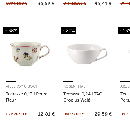
UVP
54,90
€
UVP
135,00
€
UVP
36,52
€
95,41
€
- 38%
- 20%
- 13
VILLEROY & BOCH
ROSENTHAL
ARZB
Teetasse 0,13 l Petite
Teetasse 0,24 l TAC
Teeka
Fleur
Gropius Weiß
Pers
UVP
20,90
€
UVP
37,00
€
UVP
12,81
€
29,59
€