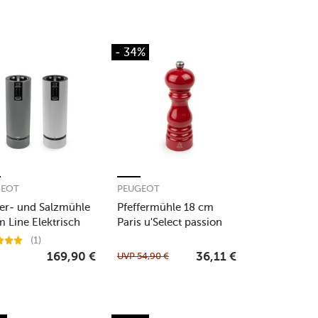
- 34%
GEOT
PEUGEOT
fer- und Salzmühle
Pfeffermühle 18 cm
m Line Elektrisch
Paris u'Select passion
u‘Select carbon/alu
red
(1)
UVP
54,90
€
169,90
€
36,11
€