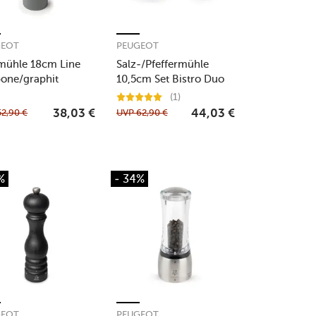
GEOT
PEUGEOT
mühle 18cm Line
Salz-/Pfeffermühle
one/graphit
10,5cm Set Bistro Duo
schwarz/weiss
(1)
52,90
€
UVP
62,90
€
38,03
€
44,03
€
%
- 34%
GEOT
PEUGEOT