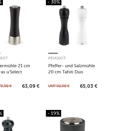
%
- 30%
GEOT
PEUGEOT
fermühle 21 cm
Pfeffer- und Salzmühle
as u'Select
20 cm Tahiti Duo
okobraun
schwarz/weiß
79,90
€
UVP
92,90
€
63,09
€
65,03
€
%
- 19%