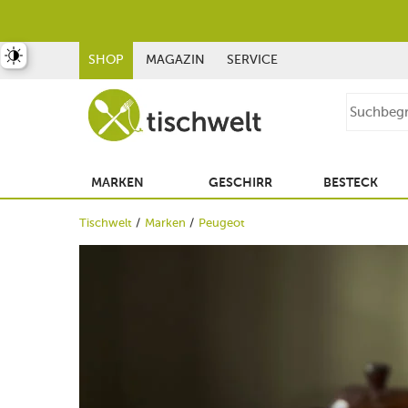
st umschalten
SHOP
MAGAZIN
SERVICE
MARKEN
GESCHIRR
BESTECK
Tischwelt
Marken
Peugeot