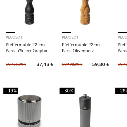
PEUGEOT
PEUGEOT
PEU
Pfeffermühle 22 cm
Pfeffermühle 22cm
Pfef
Paris u‘Select Graphit
Paris Olivenholz
Pari
UVP
56,90
€
UVP
92,90
€
UVP
37,43
€
59,80
€
- 19%
- 30%
- 28