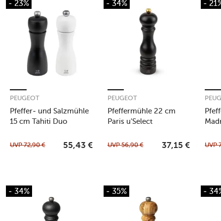
- 23%
- 34%
- 21
PEUGEOT
PEUGEOT
PEU
Pfeffer- und Salzmühle
Pfeffermühle 22 cm
Pfef
15 cm Tahiti Duo
Paris u'Select
Madr
schwarz/weiß
schokolade
sch
UVP
72,90
€
UVP
56,90
€
UVP
55,43
€
37,15
€
- 34%
- 35%
- 34