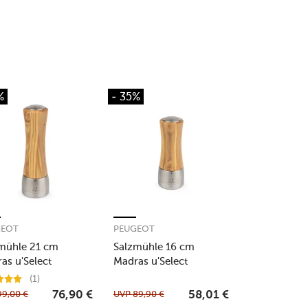
%
- 35%
GEOT
PEUGEOT
mühle 21 cm
Salzmühle 16 cm
as u'Select
Madras u'Select
enholz
Olivenholz
(1)
99,00
€
UVP
89,90
€
76,90
€
58,01
€