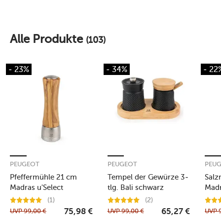
Alle Produkte
(103)
- 23%
- 34%
- 22
PEUGEOT
PEUGEOT
PEU
Pfeffermühle 21 cm
Tempel der Gewürze 3-
Salz
Madras u'Select
tlg. Bali schwarz
Madr
Olivenholz
Oliv
(1)
(2)
UVP
99,00
€
UVP
99,00
€
UVP
75,98
€
65,27
€