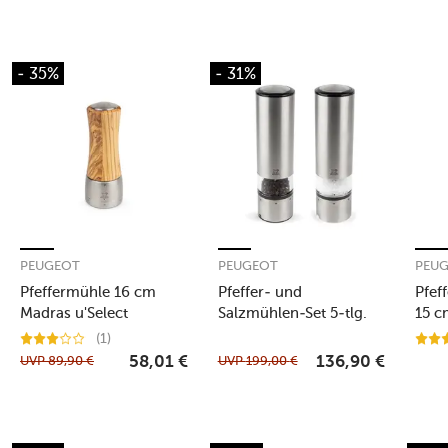
- 35%
- 31%
PEUGEOT
PEUGEOT
PEU
Pfeffermühle 16 cm
Pfeffer- und
Pfef
Madras u'Select
Salzmühlen-Set 5-tlg.
15 c
Olivenholz
Elis Sense Duo
Duo 
(1)
Elektrisch u'Select
UVP
89,90
€
UVP
199,00
€
58,01
€
136,90
€
edelstahl