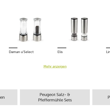
Daman u'Select
Elis
Li
Mehr anzeigen
Peugeot Salz- &
len
P
Pfeffermühle Sets