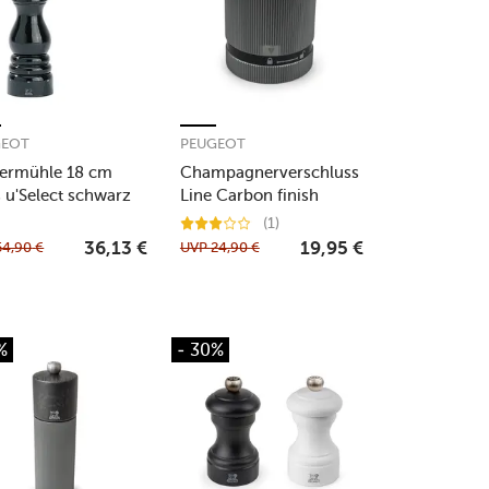
GEOT
PEUGEOT
fermühle 18 cm
Champagnerverschluss
s u'Select schwarz
Line Carbon finish
(1)
54,90
€
UVP
24,90
€
36,13
€
19,95
€
%
- 30%