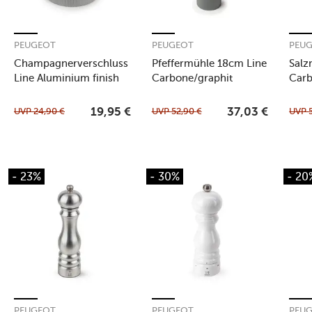
PEUGEOT
PEUGEOT
PEU
Champagnerverschluss
Pfeffermühle 18cm Line
Salz
Line Aluminium finish
Carbone/graphit
Carb
UVP
24,90
€
UVP
52,90
€
UVP
19,95
€
37,03
€
- 23%
- 30%
- 20
PEUGEOT
PEUGEOT
PEU