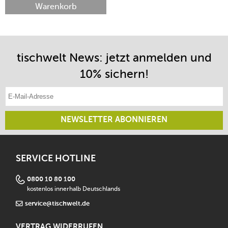
Warenkorb
tischwelt News: jetzt anmelden und
10% sichern!
E-Mail-Adresse eintragen
NEWSLETTER ABONNIEREN
SERVICE HOTLINE
0800 10 80 100
kostenlos innerhalb Deutschlands
service@tischwelt.de
VERTRAG WIDERRUFEN