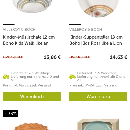
VILLEROY & BOCH
VILLEROY & BOCH
Kinder-Müslischale 12 cm
Kinder-Suppenteller 19 cm
Boho Kids Walk like an
Boho Kids Roar like a Lion
Elephant
UVP
17,90
€
UVP
18,90
€
13,86
€
14,63
€
Lieferzeit: 3-5 Werktage.
Lieferzeit: 3-5 Werktage.
Lieferung nur innerhalb D und
Lieferung nur innerhalb D und
AT.
AT.
Preis inkl. MwSt. zzgl. Versand
Preis inkl. MwSt. zzgl. Versand
Warenkorb
Warenkorb
- 33%