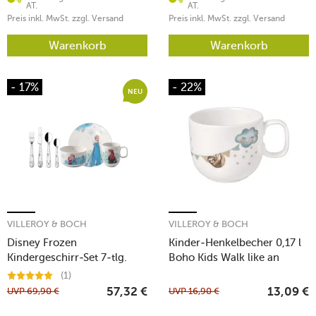
AT.
AT.
Preis inkl. MwSt. zzgl. Versand
Preis inkl. MwSt. zzgl. Versand
Warenkorb
Warenkorb
- 17%
- 22%
NEU
VILLEROY & BOCH
VILLEROY & BOCH
Disney Frozen
Kinder-Henkelbecher 0,17 l
Kindergeschirr-Set 7-tlg.
Boho Kids Walk like an
Elephant
(1)
UVP
69,90
€
UVP
16,90
€
57,32
€
13,09
€