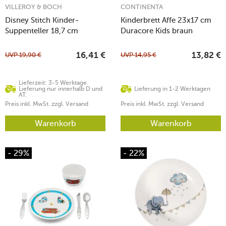
VILLEROY & BOCH
CONTINENTA
Disney Stitch Kinder-
Kinderbrett Affe 23x17 cm
Suppenteller 18,7 cm
Duracore Kids braun
UVP
19,90
€
UVP
14,95
€
16,41
€
13,82
€
Lieferzeit: 3-5 Werktage.
Lieferung nur innerhalb D und
Lieferung in 1-2 Werktagen
AT.
Preis inkl. MwSt. zzgl. Versand
Preis inkl. MwSt. zzgl. Versand
Warenkorb
Warenkorb
- 29%
- 22%