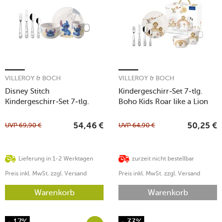
VILLEROY & BOCH
VILLEROY & BOCH
Disney Stitch
Kindergeschirr-Set 7-tlg.
Kindergeschirr-Set 7-tlg.
Boho Kids Roar like a Lion
UVP
69,90
€
UVP
64,90
€
54,46
€
50,25
€
Lieferung in 1-2 Werktagen
zurzeit nicht bestellbar
Preis inkl. MwSt. zzgl. Versand
Preis inkl. MwSt. zzgl. Versand
Warenkorb
Warenkorb
- 17%
- 33%