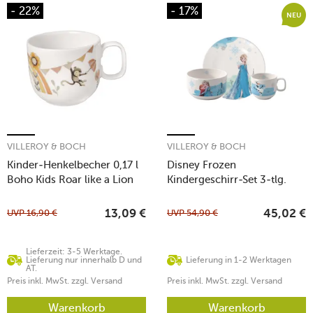
- 22%
- 17%
NEU
VILLEROY & BOCH
VILLEROY & BOCH
Kinder-Henkelbecher 0,17 l
Disney Frozen
Boho Kids Roar like a Lion
Kindergeschirr-Set 3-tlg.
UVP
16,90
€
UVP
54,90
€
13,09
€
45,02
€
Lieferzeit: 3-5 Werktage.
Lieferung nur innerhalb D und
Lieferung in 1-2 Werktagen
AT.
Preis inkl. MwSt. zzgl. Versand
Preis inkl. MwSt. zzgl. Versand
Warenkorb
Warenkorb