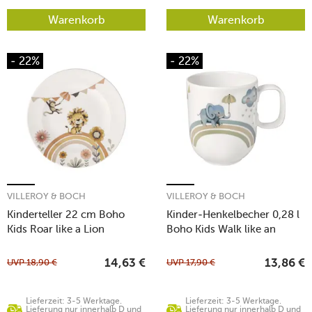
Warenkorb
Warenkorb
- 22%
- 22%
VILLEROY & BOCH
VILLEROY & BOCH
Kinderteller 22 cm Boho
Kinder-Henkelbecher 0,28 l
Kids Roar like a Lion
Boho Kids Walk like an
Elephant
UVP
18,90
€
UVP
17,90
€
14,63
€
13,86
€
Lieferzeit: 3-5 Werktage.
Lieferzeit: 3-5 Werktage.
Lieferung nur innerhalb D und
Lieferung nur innerhalb D und