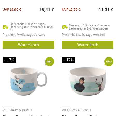
UVP
19,90
€
UVP
19,90
€
16,41
€
11,31
€
Lieferzeit: 3-5 Werktage.
Nur noch 1 Stück auf Lager -
Lieferung nur innerhalb D und
Lieferung in 1-2 Werktagen
AT.
Preis inkl. MwSt. zzgl. Versand
Preis inkl. MwSt. zzgl. Versand
Warenkorb
Warenkorb
- 17%
- 17%
NEU
NEU
VILLEROY & BOCH
VILLEROY & BOCH