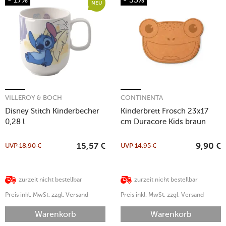
NEU
VILLEROY & BOCH
CONTINENTA
Disney Stitch Kinderbecher
Kinderbrett Frosch 23x17
0,28 l
cm Duracore Kids braun
UVP
18,90
€
UVP
14,95
€
15,57
€
9,90
€
zurzeit nicht bestellbar
zurzeit nicht bestellbar
Preis inkl. MwSt. zzgl. Versand
Preis inkl. MwSt. zzgl. Versand
Warenkorb
Warenkorb