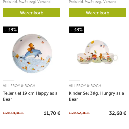
Preis inkl. MwSt. zzgl. Versand
Preis inkl. MwSt. zzgl. Versand
Warenkorb
Warenkorb
- 38%
- 38%
VILLEROY & BOCH
VILLEROY & BOCH
Teller tief 19 cm Happy as a
Kinder Set 3tlg. Hungry as a
Bear
Bear
UVP
18,90
€
UVP
52,90
€
11,70
€
32,68
€