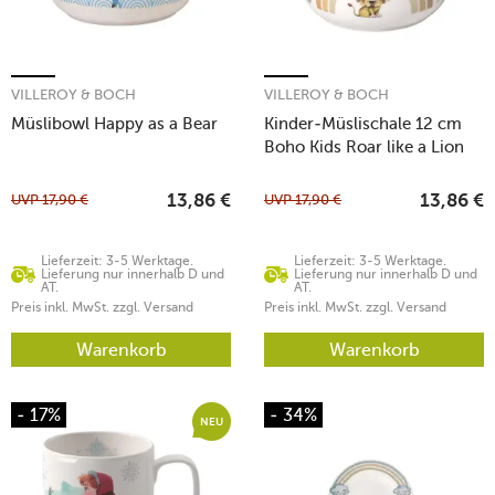
VILLEROY & BOCH
VILLEROY & BOCH
Müslibowl Happy as a Bear
Kinder-Müslischale 12 cm
Boho Kids Roar like a Lion
UVP
17,90
€
UVP
17,90
€
13,86
€
13,86
€
Lieferzeit: 3-5 Werktage.
Lieferzeit: 3-5 Werktage.
Lieferung nur innerhalb D und
Lieferung nur innerhalb D und
AT.
AT.
Preis inkl. MwSt. zzgl. Versand
Preis inkl. MwSt. zzgl. Versand
Warenkorb
Warenkorb
- 17%
- 34%
NEU