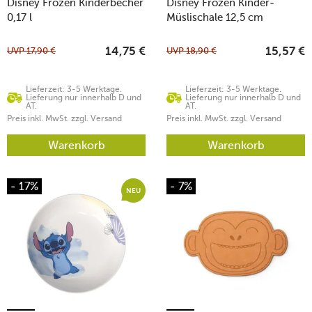
Disney Frozen Kinderbecher
Disney Frozen Kinder-
0,17 l
Müslischale 12,5 cm
UVP
17,90
€
UVP
18,90
€
14,75
€
15,57
€
Lieferzeit: 3-5 Werktage.
Lieferzeit: 3-5 Werktage.
Lieferung nur innerhalb D und
Lieferung nur innerhalb D und
AT.
AT.
Preis inkl. MwSt. zzgl. Versand
Preis inkl. MwSt. zzgl. Versand
Warenkorb
Warenkorb
- 17%
- 7%
NEU