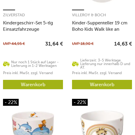
ZILVERSTAD
VILLEROY & BOCH
Kindergeschirr-Set 5-tlg
Kinder-Suppenteller 19 cm
Einsatzfahrzeuge
Boho Kids Walk like an
Elephant
UVP
44,95
€
UVP
18,90
€
31,64
€
14,63
€
Lieferzeit: 3-5 Werktage.
Nur noch 1 Stück auf Lager -
Lieferung nur innerhalb D und
Lieferung in 1-2 Werktagen
AT.
Preis inkl. MwSt. zzgl. Versand
Preis inkl. MwSt. zzgl. Versand
Warenkorb
Warenkorb
- 22%
- 22%