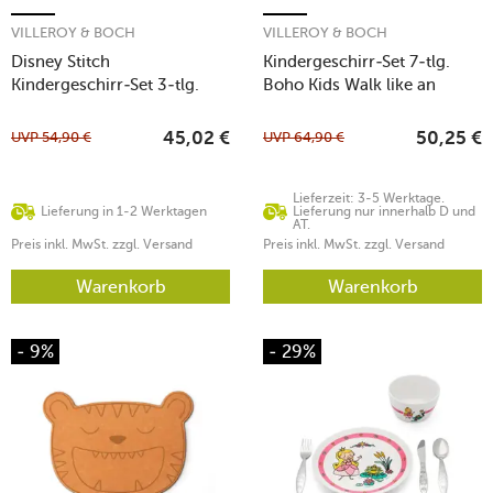
VILLEROY & BOCH
VILLEROY & BOCH
Disney Stitch
Kindergeschirr-Set 7-tlg.
Kindergeschirr-Set 3-tlg.
Boho Kids Walk like an
Elephant
UVP
54,90
€
UVP
64,90
€
45,02
€
50,25
€
Lieferzeit: 3-5 Werktage.
Lieferung in 1-2 Werktagen
Lieferung nur innerhalb D und
AT.
Preis inkl. MwSt. zzgl. Versand
Preis inkl. MwSt. zzgl. Versand
Warenkorb
Warenkorb
- 9%
- 29%