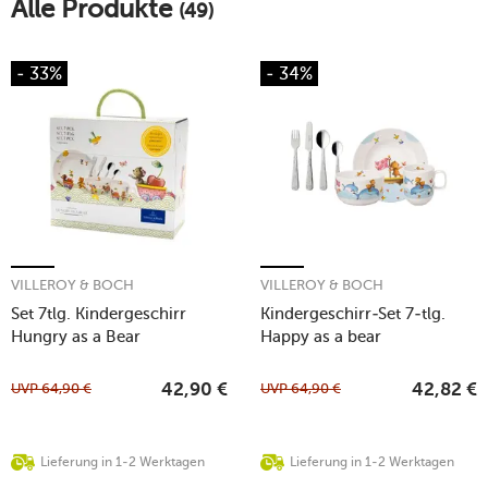
Alle Produkte
(49)
- 33%
- 34%
VILLEROY & BOCH
VILLEROY & BOCH
Set 7tlg. Kindergeschirr
Kindergeschirr-Set 7-tlg.
Hungry as a Bear
Happy as a bear
UVP
64,90
€
UVP
64,90
€
42,90
€
42,82
€
Lieferung in 1-2 Werktagen
Lieferung in 1-2 Werktagen