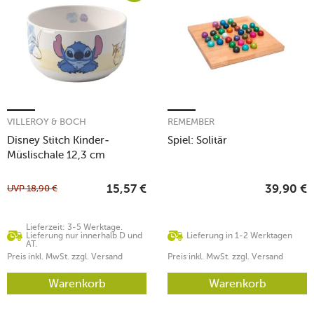
VILLEROY & BOCH
REMEMBER
Disney Stitch Kinder-
Spiel: Solitär
Müslischale 12,3 cm
UVP
18,90
€
15,57
€
39,90
€
Lieferzeit: 3-5 Werktage.
Lieferung nur innerhalb D und
Lieferung in 1-2 Werktagen
AT.
Preis inkl. MwSt. zzgl. Versand
Preis inkl. MwSt. zzgl. Versand
Warenkorb
Warenkorb