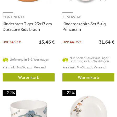
CONTINENTA
ZILVERSTAD
Kinderbrett Tiger 23x17 cm
Kindergeschirr-Set 5-tlg
Duracore Kids braun
Prinzessin
UVP
14,95
€
UVP
44,95
€
13,46
€
31,64
€
Nur noch 5 Stück auf Lager -
Lieferung in 1-2 Werktagen
Lieferung in 1-2 Werktagen
Preis inkl. MwSt. zzgl. Versand
Preis inkl. MwSt. zzgl. Versand
Warenkorb
Warenkorb
- 22%
- 22%