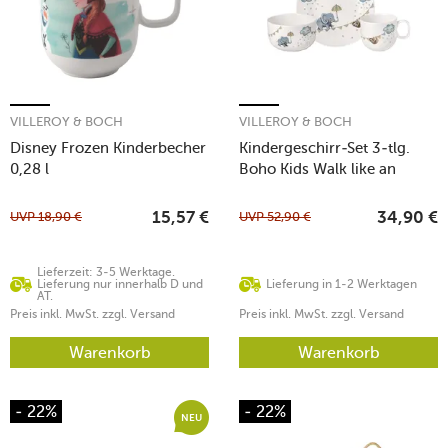
VILLEROY & BOCH
VILLEROY & BOCH
Disney Frozen Kinderbecher
Kindergeschirr-Set 3-tlg.
0,28 l
Boho Kids Walk like an
elephant
UVP
18,90
€
UVP
52,90
€
15,57
€
34,90
€
Lieferzeit: 3-5 Werktage.
Lieferung nur innerhalb D und
Lieferung in 1-2 Werktagen
AT.
Preis inkl. MwSt. zzgl. Versand
Preis inkl. MwSt. zzgl. Versand
Warenkorb
Warenkorb
- 22%
- 22%
NEU