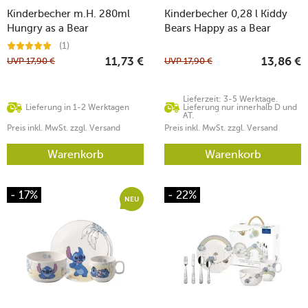
Kinderbecher m.H. 280ml
Kinderbecher 0,28 l Kiddy
Hungry as a Bear
Bears Happy as a Bear
(1)
UVP
17,90
€
UVP
17,90
€
11,73
€
13,86
€
Lieferzeit: 3-5 Werktage.
Lieferung in 1-2 Werktagen
Lieferung nur innerhalb D und
AT.
Preis inkl. MwSt. zzgl. Versand
Preis inkl. MwSt. zzgl. Versand
Warenkorb
Warenkorb
- 17%
- 22%
NEU