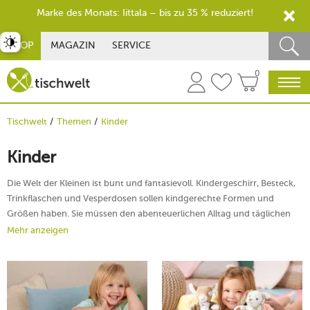
Marke des Monats: Iittala – bis zu 35 % reduziert!
st umschalten
SHOP
MAGAZIN
SERVICE
0
Tischwelt
Themen
Kinder
Kinder
Die Welt der Kleinen ist bunt und fantasievoll. Kindergeschirr, Besteck,
Trinkflaschen und Vesperdosen sollen kindgerechte Formen und
Größen haben. Sie müssen den abenteuerlichen Alltag und täglichen
Gebrauch von
Kindern
standhalten, denn es geht wild her im
Mehr anzeigen
Kindergarten, auf dem Schulhof oder beim Sport. Hier gibt's jede
Menge für den Kindertisch und lauter Dinge, mit denen die Kleinen
–
Spiel, Spaß und Kreativität verbinden können
in leuchtenden Farben
und gerechten Größen.