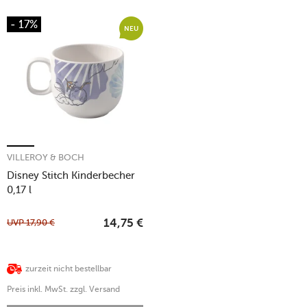
- 17%
NEU
VILLEROY & BOCH
Disney Stitch Kinderbecher
0,17 l
UVP
17,90
€
14,75
€
zurzeit nicht bestellbar
Preis inkl. MwSt. zzgl. Versand