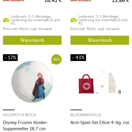
UVP
19,90
€
UVP
17,90
€
16,41
€
13,86
€
Lieferzeit: 3-5 Werktage.
Lieferzeit: 3-5 Werktage.
Lieferung nur innerhalb D und
Lieferung nur innerhalb D und
AT.
AT.
Preis inkl. MwSt. zzgl. Versand
Preis inkl. MwSt. zzgl. Versand
Warenkorb
Warenkorb
- 17%
- 43%
NEU
VILLEROY & BOCH
BLOOMINGVILLE
Disney Frozen Kinder-
Arzt-Spiel-Set Elliot 4-tlg. rot
Suppenteller 18,7 cm