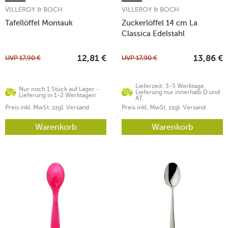
VILLEROY & BOCH
VILLEROY & BOCH
Tafellöffel Montauk
Zuckerlöffel 14 cm La
Classica Edelstahl
UVP
17,90
€
UVP
17,90
€
12,81
€
13,86
€
Lieferzeit: 3-5 Werktage.
Nur noch 1 Stück auf Lager -
Lieferung nur innerhalb D und
Lieferung in 1-2 Werktagen
AT.
Preis inkl. MwSt. zzgl. Versand
Preis inkl. MwSt. zzgl. Versand
Warenkorb
Warenkorb