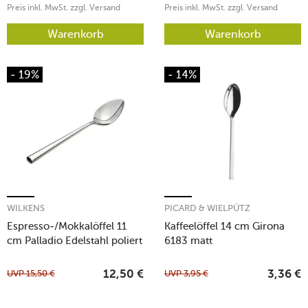
Preis inkl. MwSt. zzgl. Versand
Preis inkl. MwSt. zzgl. Versand
Warenkorb
Warenkorb
- 19%
- 14%
WILKENS
PICARD & WIELPÜTZ
Espresso-/Mokkalöffel 11
Kaffeelöffel 14 cm Girona
cm Palladio Edelstahl poliert
6183 matt
UVP
15,50
€
UVP
3,95
€
12,50
€
3,36
€