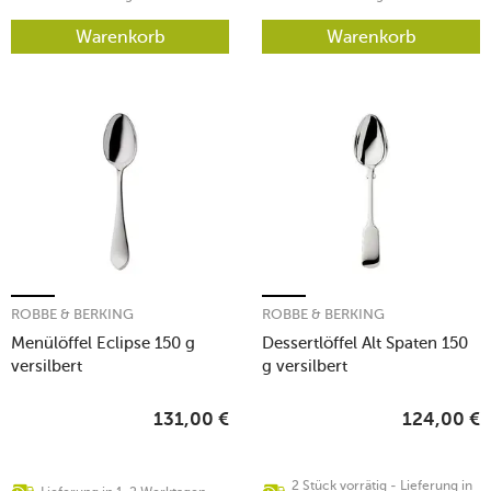
Warenkorb
Warenkorb
ROBBE & BERKING
ROBBE & BERKING
Menülöffel Eclipse 150 g
Dessertlöffel Alt Spaten 150
versilbert
g versilbert
131,00
€
124,00
€
2 Stück vorrätig - Lieferung in