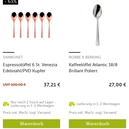
- 63%
SAMBONET
ROBBE & BERKING
Espressolöffel 6 St. Venezia
Kaffeelöffel Atlantic 18/8
Edelstahl/PVD Kupfer
Brillant Poliert
UVP
100,90
€
37,21
€
27,00
€
Nur noch 2 Stück auf Lager -
Lieferung in 1-2 Werktagen
Lieferung in 1-2 Werktagen
Preis inkl. MwSt. zzgl. Versand
Preis inkl. MwSt. zzgl. Versand
Warenkorb
Warenkorb