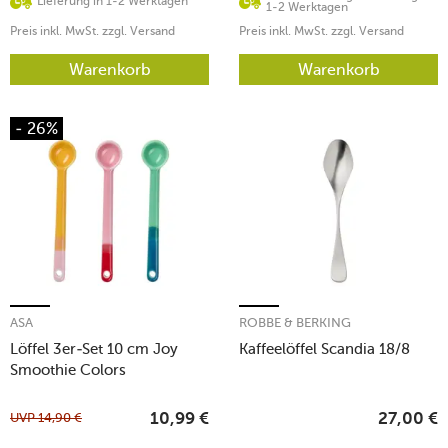
Lieferung in 1-2 Werktagen
1-2 Werktagen
Preis inkl. MwSt. zzgl. Versand
Preis inkl. MwSt. zzgl. Versand
Warenkorb
Warenkorb
- 26%
ASA
ROBBE & BERKING
Löffel 3er-Set 10 cm Joy
Kaffeelöffel Scandia 18/8
Smoothie Colors
UVP
14,90
€
10,99
€
27,00
€