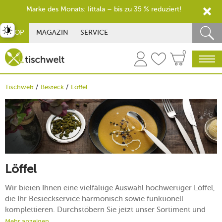
Marke des Monats: Iittala – bis zu 35 % reduziert!
st umschalten
SHOP
MAGAZIN
SERVICE
0
Tischwelt
Besteck
Löffel
Löffel
Wir bieten Ihnen eine vielfältige Auswahl hochwertiger Löffel,
die Ihr Besteckservice harmonisch sowie funktionell
komplettieren. Durchstöbern Sie jetzt unser Sortiment und
bestellen Sie sich Ihre Ess-, Kaffee- oder Suppenlöffel über
Mehr anzeigen