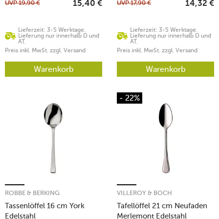
UVP
19,90
€
UVP
17,90
€
15,40
€
14,32
€
Lieferzeit: 3-5 Werktage.
Lieferzeit: 3-5 Werktage.
Lieferung nur innerhalb D und
Lieferung nur innerhalb D und
AT.
AT.
Preis inkl. MwSt. zzgl. Versand
Preis inkl. MwSt. zzgl. Versand
Warenkorb
Warenkorb
- 22%
ROBBE & BERKING
VILLEROY & BOCH
Tassenlöffel 16 cm York
Tafellöffel 21 cm Neufaden
Edelstahl
Merlemont Edelstahl