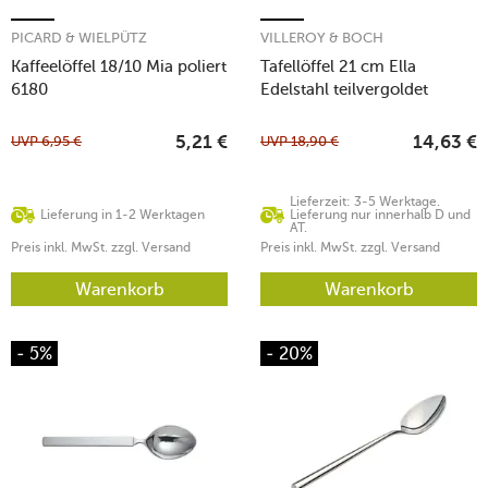
PICARD & WIELPÜTZ
VILLEROY & BOCH
Kaffeelöffel 18/10 Mia poliert
Tafellöffel 21 cm Ella
6180
Edelstahl teilvergoldet
UVP
6,95
€
UVP
18,90
€
5,21
€
14,63
€
Lieferzeit: 3-5 Werktage.
Lieferung in 1-2 Werktagen
Lieferung nur innerhalb D und
AT.
Preis inkl. MwSt. zzgl. Versand
Preis inkl. MwSt. zzgl. Versand
Warenkorb
Warenkorb
- 5%
- 20%