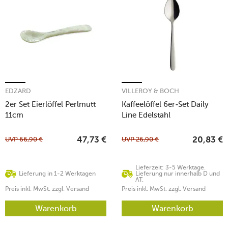
EDZARD
VILLEROY & BOCH
2er Set Eierlöffel Perlmutt
Kaffeelöffel 6er-Set Daily
11cm
Line Edelstahl
UVP
66,90
€
UVP
26,90
€
47,73
€
20,83
€
Lieferzeit: 3-5 Werktage.
Lieferung in 1-2 Werktagen
Lieferung nur innerhalb D und
AT.
Preis inkl. MwSt. zzgl. Versand
Preis inkl. MwSt. zzgl. Versand
Warenkorb
Warenkorb