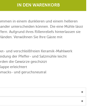
IN DEN WARENKORB
mmen in einem dunkleren und einem helleren
inander unterscheiden können. Die eine Mühle lässt
rn. Aufgrund ihres Rillenreliefs hinterlassen sie
Händen. Verwöhnen Sie Ihre Gäste mit
st- und verschleißfreien Keramik-Mahlwerk
idung der Pfeffer- und Salzmühle leicht
rden die Gewürze geschützt
Kappe erleichtert
hmacks- und geruchsneutral
 widerstandsfähigem Kunststoff
erk