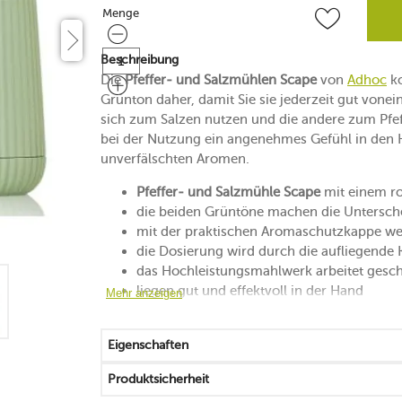
Menge
Menge
Beschreibung
Die
Pfeffer- und Salzmühlen Scape
von
Adhoc
ko
Grünton daher, damit Sie sie jederzeit gut vone
sich zum Salzen nutzen und die andere zum Pfeffe
bei der Nutzung ein angenehmes Gefühl in den 
unverfälschten Aromen.
Pfeffer- und Salzmühle Scape
mit einem ro
die beiden Grüntöne machen die Untersche
mit der praktischen Aromaschutzkappe we
die Dosierung wird durch die aufliegende 
das Hochleistungsmahlwerk arbeitet gesc
liegen gut und effektvoll in der Hand
Mehr anzeigen
gefertigt aus langlebigem Eichenholz und
von Hand reinigen
Eigenschaften
30 Jahre Herstellergarantie auf das Mahlw
Produktsicherheit