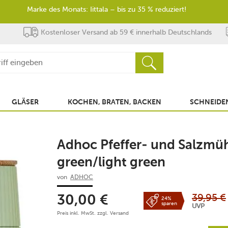
Marke des Monats: Iittala – bis zu 35 % reduziert!
Kostenloser Versand ab 59 € innerhalb Deutschlands
GLÄSER
KOCHEN, BRATEN, BACKEN
SCHNEIDEN
Adhoc Pfeffer- und Salzmüh
green/light green
von
ADHOC
39,95
€
30,00
€
24%
sparen
UVP
Preis inkl. MwSt. zzgl.
Versand