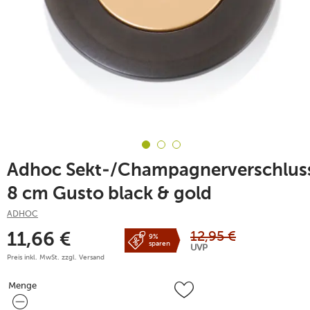
Adhoc Sekt-/Champagnerverschlus
8 cm Gusto black & gold
ADHOC
12,95
€
11,66
€
9%
sparen
UVP
Preis inkl. MwSt. zzgl.
Versand
Menge
Menge