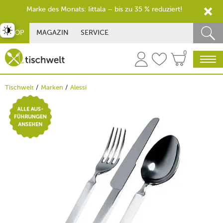
Marke des Monats: Iittala – bis zu 35 % reduziert!
st umschalten
SHOP
MAGAZIN
SERVICE
0
Tischwelt
Marken
Alessi