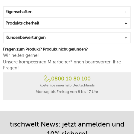
Dessertgabel und Teelöffel
glänzend poliert mit mattem Griff
Eigenschaften
interessante und gelungene Formgebung durch Achille
Castiglioni
Produktsicherheit
hervorragende Verarbeitung in gewohnter Alessi
Qualität
Kundenbewertungen
weitere Besteckteile sowie Vorlege- und
Spezialbestecke erhältlich
Fragen zum Produkt? Produkt nicht gefunden?
spülmaschinengeeignet
Wir helfen gerne!
Unsere kompetenten Mitarbeiter*innen beantworten Ihre
Fragen!
0800 10 80 100
kostenlos innerhalb Deutschlands
Montag bis Freitag von 8 bis 17 Uhr
tischwelt News: jetzt anmelden und
10% sichern!