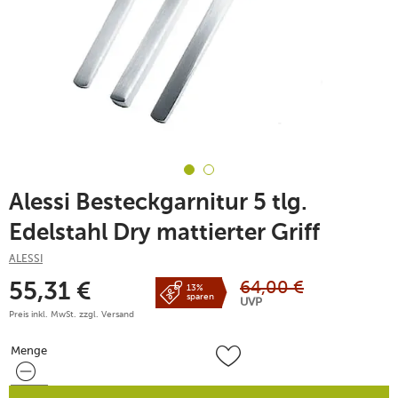
Alessi Besteckgarnitur 5 tlg.
Edelstahl Dry mattierter Griff
ALESSI
64,00
€
55,31
€
13%
sparen
UVP
Preis inkl. MwSt. zzgl.
Versand
Menge
Menge