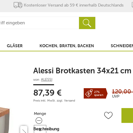
Kostenloser Versand ab 59 € innerhalb Deutschlands
GLÄSER
KOCHEN, BRATEN, BACKEN
SCHNEIDEN
Alessi Brotkasten 34x21 cm 
von
ALESSI
120,00
87,39
€
27%
sparen
UVP
Preis inkl. MwSt. zzgl.
Versand
Menge
Menge
Beschreibung