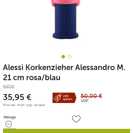
Alessi Korkenzieher Alessandro M.
21 cm rosa/blau
ALESSI
50,00
€
35,95
€
28%
sparen
UVP
Preis inkl. MwSt. zzgl.
Versand
Menge
Menge