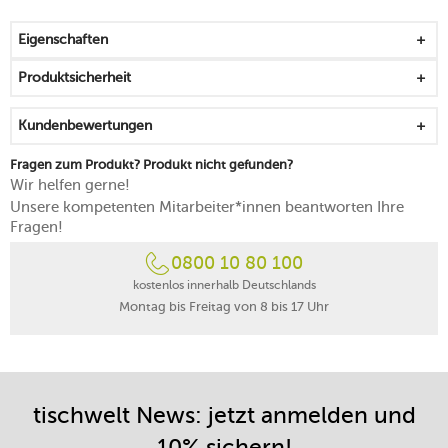
Sammlung vereint werden
funktional und ästhetisch zugleich
Eigenschaften
für alle, die ihren Wein gerne mit einem Hauch
Designästhetik öffnen
Produktsicherheit
Kundenbewertungen
Fragen zum Produkt? Produkt nicht gefunden?
Wir helfen gerne!
Unsere kompetenten Mitarbeiter*innen beantworten Ihre
Fragen!
0800 10 80 100
kostenlos innerhalb Deutschlands
Montag bis Freitag von 8 bis 17 Uhr
tischwelt News: jetzt anmelden und
10% sichern!