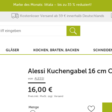
Marke des Monats: Iittala – bis zu 35 % reduziert!
Kostenloser Versand ab 59 € innerhalb Deutschlands
GLÄSER
KOCHEN, BRATEN, BACKEN
SCHNEIDEN
Alessi Kuchengabel 16 cm C
von
ALESSI
16,00
€
Preis inkl. MwSt. zzgl.
Versand
Menge
Menge