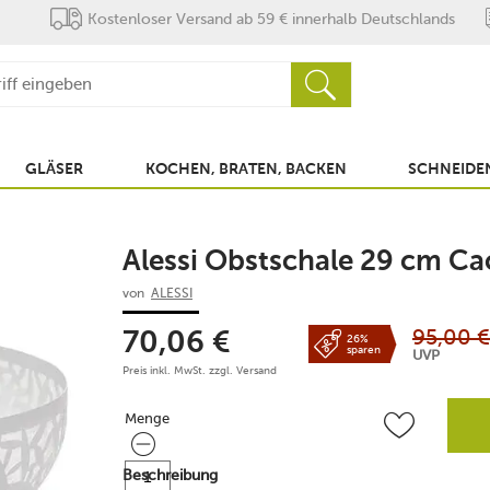
Kostenloser Versand ab 59 € innerhalb Deutschlands
GLÄSER
KOCHEN, BRATEN, BACKEN
SCHNEIDEN
Alessi Obstschale 29 cm Ca
von
ALESSI
95,00
€
70,06
€
26%
sparen
UVP
Preis inkl. MwSt. zzgl.
Versand
Menge
Menge
Beschreibung