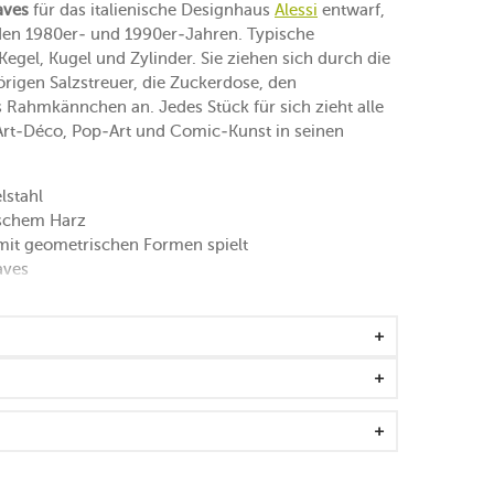
aves
für das italienische Designhaus
Alessi
entwarf,
 den 1980er- und 1990er-Jahren. Typische
gel, Kugel und Zylinder. Sie ziehen sich durch die
rigen Salzstreuer, die Zuckerdose, den
Rahmkännchen an. Jedes Stück für sich zieht alle
 Art-Déco, Pop-Art und Comic-Kunst in seinen
lstahl
ischem Harz
mit geometrischen Formen spielt
aves
en Stücke dieser Kollektion