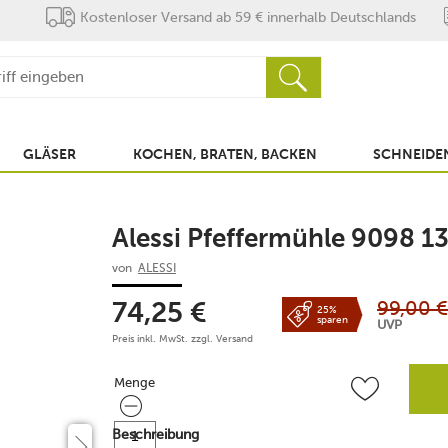
Kostenloser Versand ab 59 € innerhalb Deutschlands
GLÄSER
KOCHEN, BRATEN, BACKEN
SCHNEIDEN
Alessi Pfeffermühle 9098 13
von
ALESSI
99,00
€
74,25
€
25%
sparen
UVP
Preis inkl. MwSt. zzgl.
Versand
Menge
Menge
Beschreibung