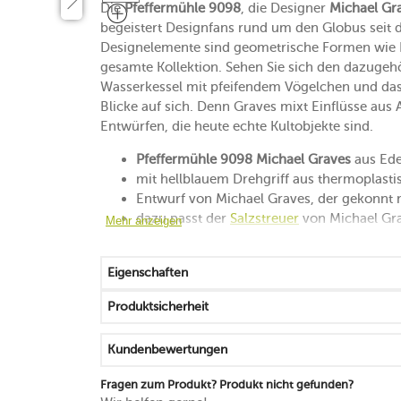
Die
Pfeffermühle 9098
, die Designer
Michael Gr
begeistert Designfans rund um den Globus seit
Designelemente sind geometrische Formen wie Ke
gesamte Kollektion. Sehen Sie sich den dazugehö
Wasserkessel mit pfeifendem Vögelchen und das 
Blicke auf sich. Denn Graves mixt Einflüsse aus
Entwürfen, die heute echte Kultobjekte sind.
Pfeffermühle 9098 Michael Graves
aus Ede
mit hellblauem Drehgriff aus thermoplast
Entwurf von Michael Graves, der gekonnt 
dazu passt der
Salzstreuer
von Michael Gr
Mehr anzeigen
entdecken Sie auch die anderen umwerfend
Eigenschaften
Produktsicherheit
Kundenbewertungen
Fragen zum Produkt? Produkt nicht gefunden?